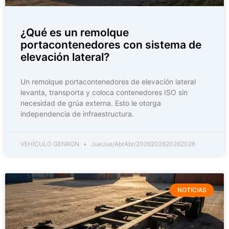
¿Qué es un remolque
portacontenedores con sistema de
elevación lateral?
Un remolque portacontenedores de elevación lateral
levanta, transporta y coloca contenedores ISO sin
necesidad de grúa externa. Esto le otorga
independencia de infraestructura.
VEHÍCULO GENRON
JueJue/AbrAbr/2026202620262026
NOTICIAS