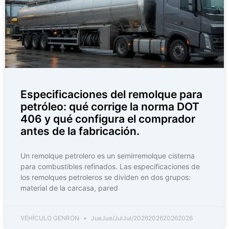
Especificaciones del remolque para
petróleo: qué corrige la norma DOT
406 y qué configura el comprador
antes de la fabricación.
Un remolque petrolero es un semirremolque cisterna
para combustibles refinados. Las especificaciones de
los remolques petroleros se dividen en dos grupos:
material de la carcasa, pared
VEHÍCULO GENRON
JueJue/JulJul/2026202620262026