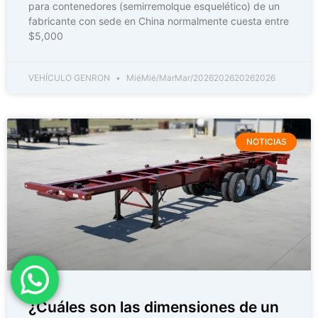
para contenedores (semirremolque esquelético) de un
fabricante con sede en China normalmente cuesta entre
$5,000
VEHÍCULO GENRON
MiéMié/MarMar/2026202620262026
NOTICIAS
¿Cuáles son las dimensiones de un