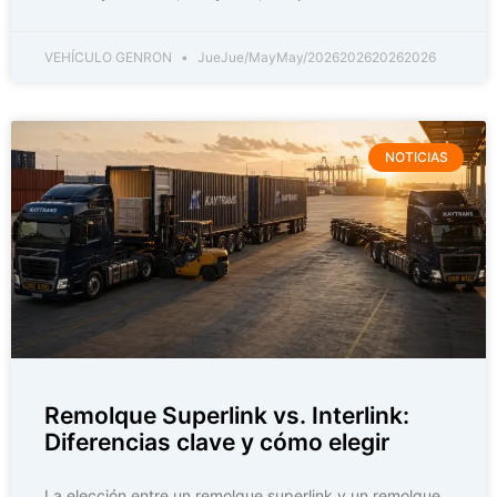
VEHÍCULO GENRON
JueJue/MayMay/2026202620262026
NOTICIAS
Remolque Superlink vs. Interlink:
Diferencias clave y cómo elegir
La elección entre un remolque superlink y un remolque