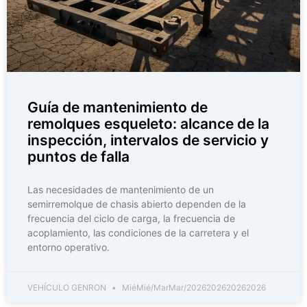
Guía de mantenimiento de
remolques esqueleto: alcance de la
inspección, intervalos de servicio y
puntos de falla
Las necesidades de mantenimiento de un
semirremolque de chasis abierto dependen de la
frecuencia del ciclo de carga, la frecuencia de
acoplamiento, las condiciones de la carretera y el
entorno operativo.
VEHÍCULO GENRON
MiéMié/MarMar/2026202620262026