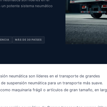
n un potente sistema neumático
IENCIA
MÁS DE 30 PAÍSES
ión neumática son líderes en el transporte de grandes
 de suspensión neumática para un transporte más suave.
 como maquinaria frágil o artículos de gran tamaño, en lar