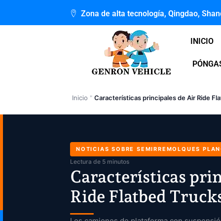
Ir
Zona de alta tecnología, Qingdao, Sha
al
contenido
INICIO
PÓNGAS
Inicio
"
Características principales de Air Ride F
NOTICIAS SOBRE SEMIRREMOLQUES PLA
Lectura de 5 minutos
Características prin
Ride Flatbed Truck
Los camiones de plataforma con suspensión