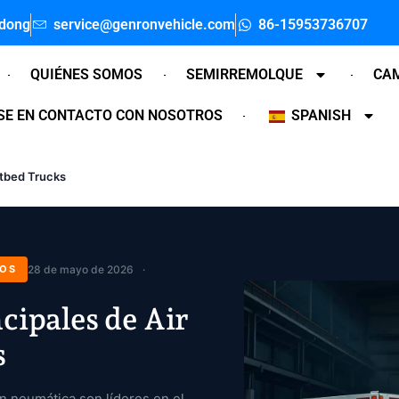
ndong
service@genronvehicle.com
86-15953736707
QUIÉNES SOMOS
SEMIRREMOLQUE
CA
E EN CONTACTO CON NOSOTROS
SPANISH
latbed Trucks
NOS
28 de mayo de 2026
cipales de Air
s
 neumática son líderes en el