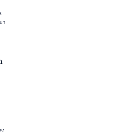
s
 un
n
me