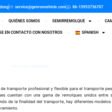
ndong
service@genronvehicle.com
86-15953736707
QUIÉNES SOMOS
SEMIRREMOLQUE
CA
E EN CONTACTO CON NOSOTROS
SPANISH
Remolque Superlink
Inicio
"
Remolque Superlink
de transporte profesional y flexible para el transporte pe
olques cuentan con una gama de remolques unidos entre 
o de la finalidad del transporte, hay diferentes modelos 
oramiento.