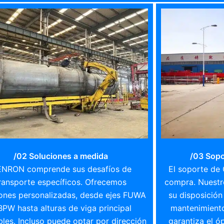
/02 Soluciones a medida
/03 Sopo
NRON comprende sus desafíos de
El soporte de
ransporte específicos. Ofrecemos
compra. Nuestr
iones personalizadas, desde ejes FUWA
su disposición
BPW hasta alturas de viga principal
mantenimiento
bles. Incluso puede optar por dirección
garantiza el ó