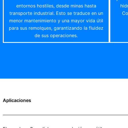
entornos hostiles, desde minas hasta
hid
transporte industrial. Esto se traduce en un
Co
menor mantenimiento y una mayor vida útil
para sus remolques, garantizando la fluidez
de sus operaciones.
Aplicaciones