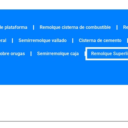
e plataforma
Remolque cisterna de combustible
Re
ral
Semirremolque vallado
Cisterna de cemento
obre orugas
Semirremolque caja
Remolque Superli