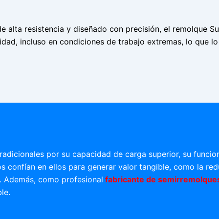
e alta resistencia y diseñado con precisión, el remolque S
idad, incluso en condiciones de trabajo extremas, lo que lo
radicionales por su capacidad de carga superior, su funcio
os confían en ellos para generar valor tangible, como la re
e. Además, como profesional
fabricante de semirremolque
le.