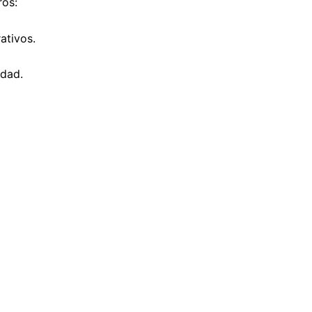
ros:
ativos.
idad.