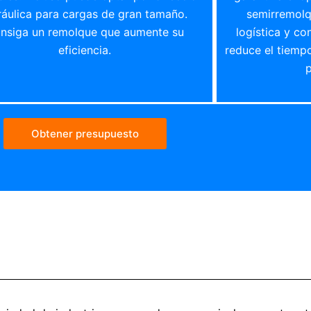
ráulica para cargas de gran tamaño.
semirremolq
nsiga un remolque que aumente su
logística y co
eficiencia.
reduce el tiemp
Obtener presupuesto