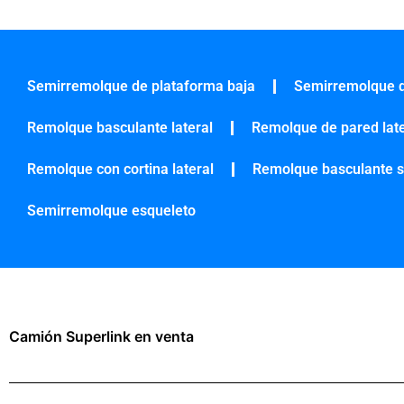
Semirremolque de plataforma baja
Semirremolque d
Remolque basculante lateral
Remolque de pared late
Remolque con cortina lateral
Remolque basculante s
Semirremolque esqueleto
Camión Superlink en venta