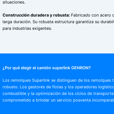
situaciones.
Construcción duradera y robusta:
Fabricado con acero d
larga duración. Su robusta estructura garantiza su durabil
para industrias exigentes.
¿Por qué elegir el camión superlink GENRON?
Los remolques Superlink se distinguen de los remolques t
robusto. Los gestores de flotas y los operadores logístic
combustible y la optimización de los ciclos de transport
comprometido a brindar un servicio posventa incomparab