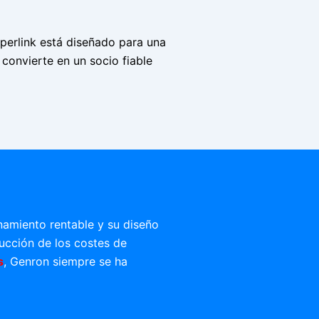
uperlink está diseñado para una
 convierte en un socio fiable
namiento rentable y su diseño
ducción de los costes de
s
, Genron siempre se ha