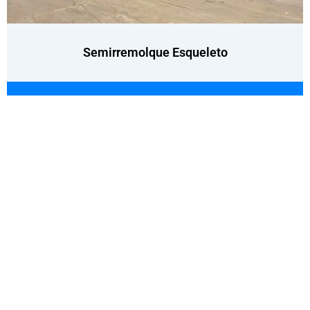
Semirremolque Esqueleto
INFORMACIÓN DE CONTACTO
Persona de contacto: Joanna Zhao
Puesto : Director General y Director Comercial
Teléfono profesional :86-18863981660
WhatsApp :86-15953736707
WeChat : 18863981660