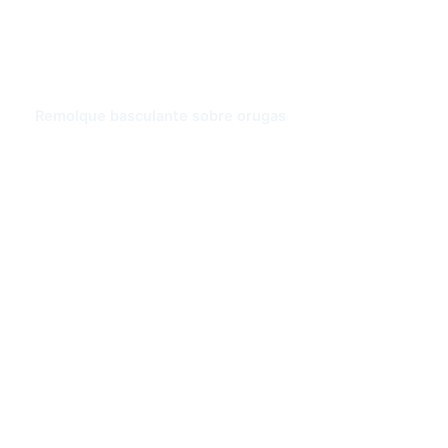
Cisterna de cemento
Remolque con cortina lateral
Remolque basculante sobre orugas
Semirremolque caja
Remolque Superlink
Semirremolque esqueleto
CAMIÓN HOWO
Camión volquete HOWO
Tractocamión HOWO