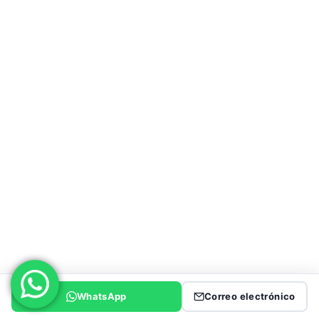
Remolque de pared lateral
Semirremolque vallado
Cisterna de cemento
Remolque con cortina lateral
Remolque basculante sobre orugas
Semirremolque caja
Remolque Superlink
Semirremolque esqueleto
WhatsApp
Correo electrónico
CAMIÓN HOWO