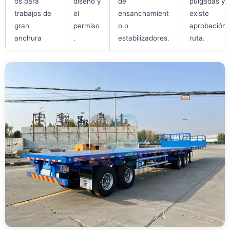
os para
diseño y
de
pulgadas y
trabajos de
el
ensanchamient
existe
gran
permiso
o o
aprobación 
anchura
.
estabilizadores.
ruta.