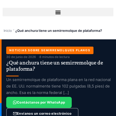
Ir
al
contenido
Inicio
"
¿Qué anchura tiene un semirremolque de plataforma?
NOTICIAS SOBRE SEMIRREMOLQUES PLANOS
30 de junio de 2026
8 minutos de lectura
¿Qué anchura tiene un semirremolque de
plataforma?
Un semirremolque de plataforma plana en la red nacional
de EE. UU. normalmente tiene 102 pulgadas (8,5 pies) de
ancho. Esa es la norma federal […]
Contáctanos por WhatsApp
Envíanos un correo electrónico