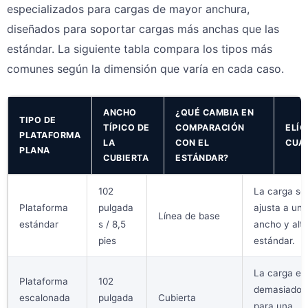
especializados para cargas de mayor anchura,
diseñados para soportar cargas más anchas que las
estándar. La siguiente tabla compara los tipos más
comunes según la dimensión que varía en cada caso.
ANCHO
¿QUÉ CAMBIA EN
TIPO DE
TÍPICO DE
COMPARACIÓN
ELÍG
PLATAFORMA
LA
CON EL
CUA
PLANA
CUBIERTA
ESTÁNDAR?
102
La carga se
Plataforma
pulgada
ajusta a un
Línea de base
estándar
s / 8,5
ancho y alt
pies
estándar.
La carga es
Plataforma
102
demasiado a
escalonada
pulgada
Cubierta
para una