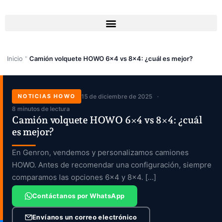
Ir
al
contenido
Inicio
"
Camión volquete HOWO 6×4 vs 8×4: ¿cuál es mejor?
NOTICIAS HOWO
15 de diciembre de 2025
8 minutos de lectura
Camión volquete HOWO 6×4 vs 8×4: ¿cuál
es mejor?
En Genron, vendemos y personalizamos camiones
HOWO. Antes de recomendar una configuración, siempre
comparamos las opciones 6×4 y 8×4. […]
Contáctanos por WhatsApp
Envíanos un correo electrónico