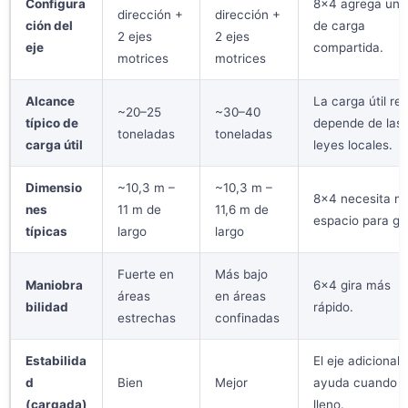
Configura
8×4 agrega un 
dirección +
dirección +
ción del
de carga
2 ejes
2 ejes
eje
compartida.
motrices
motrices
Alcance
La carga útil rea
~20–25
~30–40
típico de
depende de las
toneladas
toneladas
carga útil
leyes locales.
Dimensio
~10,3 m –
~10,3 m –
8×4 necesita m
nes
11 m de
11,6 m de
espacio para gir
típicas
largo
largo
Fuerte en
Más bajo
Maniobra
6×4 gira más
áreas
en áreas
bilidad
rápido.
estrechas
confinadas
Estabilida
El eje adicional
d
Bien
Mejor
ayuda cuando e
(cargada)
lleno.