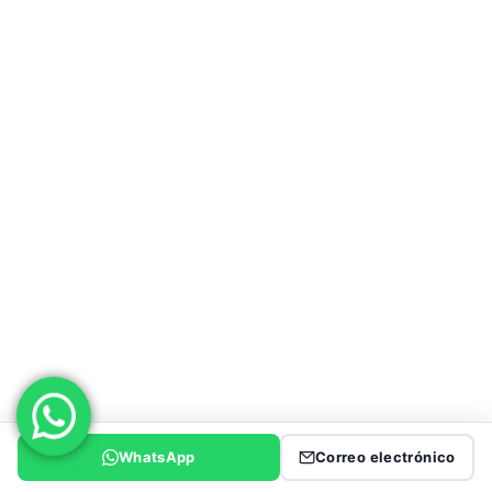
Remolque Superlink
Semirremolque esqueleto
CAMIÓN HOWO
Camión volquete HOWO
Tractocamión HOWO
Camión cisterna de combustible HOWO
PÓNGASE EN CONTACTO CON NOSOTROS
WhatsApp
Correo electrónico