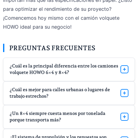
para optimizar el rendimiento de su proyecto?
¡Comencemos hoy mismo con el camión volquete
HOWO ideal para su negocio!
PREGUNTAS FRECUENTES
¿Cuál es la principal diferencia entre los camiones
volquete HOWO 6×4 y 8×4?
La principal diferencia radica en la disposición de los ejes.
¿Cuál es mejor para calles urbanas o lugares de
Un 6×4 tiene 3 ejes. Un 8×4 tiene 4 ejes. El eje adicional
trabajo estrechos?
permite al 8×4 transportar cargas más pesadas con
seguridad.
Un 6×4 es mejor para carreteras estrechas. Es más
¿Un 8×4 siempre cuesta menos por tonelada
corto y tiene curvas más cerradas. Esto es útil en
porque transporta más?
ciudades y minas pequeñas.
No siempre. Solo cuesta menos si se puede llenar
¿El sistema de propulsión y los repuestos son