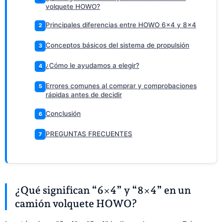
volquete HOWO?
Principales diferencias entre HOWO 6×4 y 8×4
2
Conceptos básicos del sistema de propulsión
3
¿Cómo le ayudamos a elegir?
4
Errores comunes al comprar y comprobaciones
5
rápidas antes de decidir
Conclusión
6
PREGUNTAS FRECUENTES
7
¿Qué significan “6×4” y “8×4” en un
camión volquete HOWO?