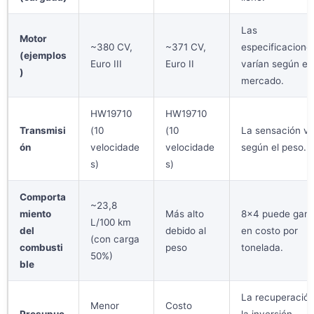
Las
Motor
~380 CV,
~371 CV,
especificacione
(ejemplos
Euro III
Euro II
varían según el
)
mercado.
HW19710
HW19710
Transmisi
(10
(10
La sensación va
ón
velocidade
velocidade
según el peso.
s)
s)
Comporta
~23,8
miento
Más alto
8×4 puede gana
L/100 km
del
debido al
en costo por
(con carga
combusti
peso
tonelada.
50%)
ble
La recuperació
Menor
Costo
Presupue
la inversión