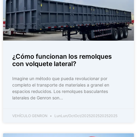
¿Cómo funcionan los remolques
con volquete lateral?
Imagine un método que pueda revolucionar por
completo el transporte de materiales a granel en
espacios reducidos. Los remolques basculantes
laterales de Genron son...
VEHÍCULO GENRON
LunLun/OctOct/2025202520252025