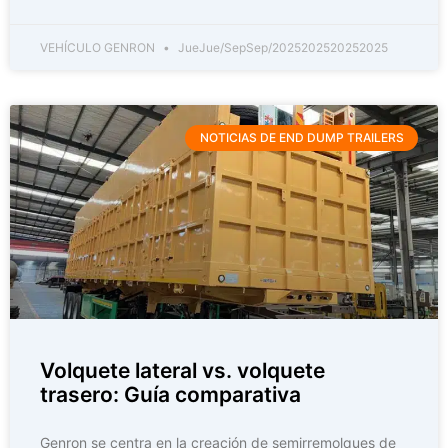
VEHÍCULO GENRON
JueJue/SepSep/2025202520252025
NOTICIAS DE END DUMP TRAILERS
Volquete lateral vs. volquete
trasero: Guía comparativa
Genron se centra en la creación de semirremolques de