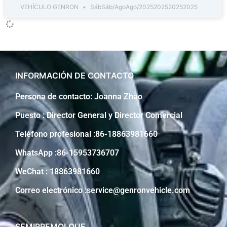
VEHÍCULO GENRON
SábSáb/AgoAgo/2025202520252025
INFORMACIÓN DE CONTACTO
Persona de contacto: Joanna Zhao
Puesto : Director General y Director Comercial
Teléfono profesional :86-18863981660
WhatsApp :86-15953736707
WeChat : 18863981660
Correo electrónico :service@genronvehicle.com
SEMIRREMOLQUE