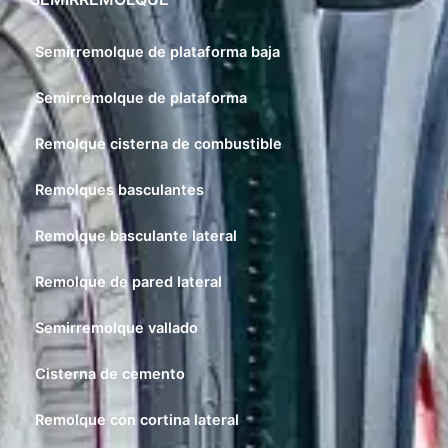
Semirremolque de plataforma baja
Semirremolque de plataforma
Remolque cisterna de combustible
Remolques basculantes
Remolque basculante lateral
Remolque de pared lateral
Semirremolque vallado
Cisterna de cemento
Remolque con cortina lateral