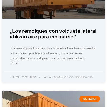
¿Los remolques con volquete lateral
utilizan aire para inclinarse?
Los remolques basculantes laterales han transformado
la forma en que transportamos y descargamos
materiales. Pero, ¿alguna vez te has preguntado
cómo...
VEHÍCULO GENRON
LunLun/AgoAgo/2025202520252025
NOTICIAS