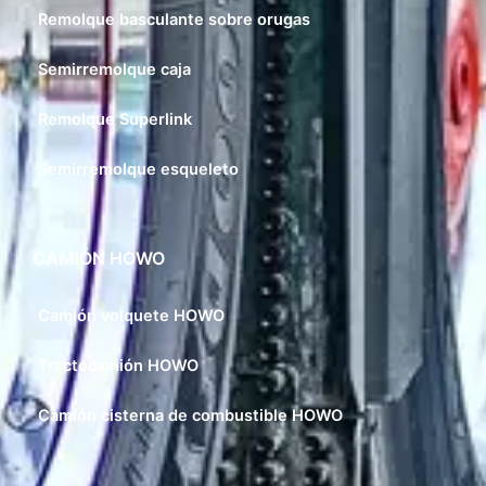
Remolque basculante sobre orugas
Semirremolque caja
Remolque Superlink
Semirremolque esqueleto
CAMIÓN HOWO
Camión volquete HOWO
Tractocamión HOWO
Camión cisterna de combustible HOWO