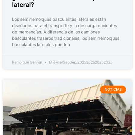
lateral?
Los semirremolques basculantes laterales están
diseñados para el transporte y la descarga eficientes
de mercancías. A diferencia de los camiones
basculantes traseros tradicionales, los semirremolques
basculantes laterales pueden
Remolque Genron
MiéMié/SepSep/2025202520252025
NOTICIAS