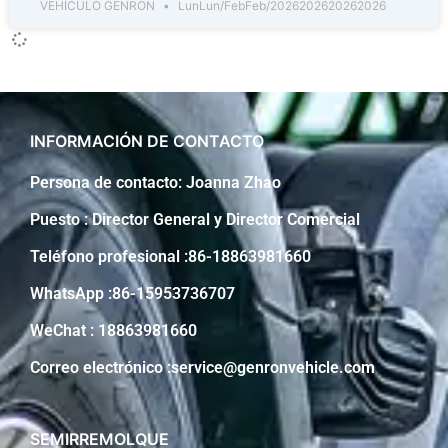
VEHÍCULO GENRON
LunLun/FebFeb/2026202620262026
INFORMACIÓN DE CONTACTO
Persona de contacto: Joanna Zhao
Puesto : Director General y Director Comercial
Teléfono profesional :86-18863981660
WhatsApp :86-15953736707
WeChat : 18863981660
Correo electrónico :service@genronvehicle.com
SEMIRREMOLQUE