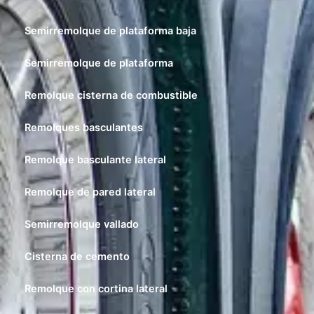
Semirremolque de plataforma baja
Semirremolque de plataforma
Remolque cisterna de combustible
Remolques basculantes
Remolque basculante lateral
Remolque de pared lateral
Semirremolque vallado
Cisterna de cemento
Remolque con cortina lateral