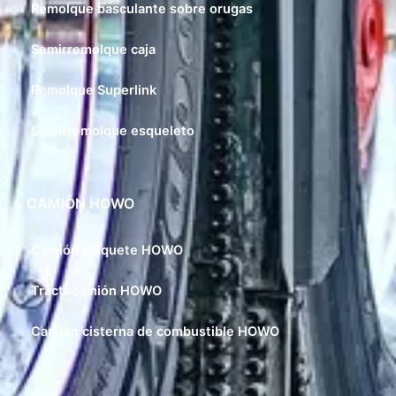
Remolque basculante sobre orugas
Semirremolque caja
Remolque Superlink
Semirremolque esqueleto
CAMIÓN HOWO
Camión volquete HOWO
Tractocamión HOWO
Camión cisterna de combustible HOWO