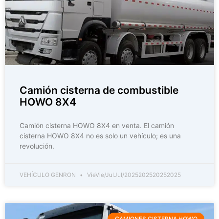
Camión cisterna de combustible
HOWO 8X4
Camión cisterna HOWO 8X4 en venta. El camión
cisterna HOWO 8X4 no es solo un vehículo; es una
revolución.
VEHÍCULO GENRON
VieVie/JulJul/2025202520252025
CAMIONES CISTERNA HOWO