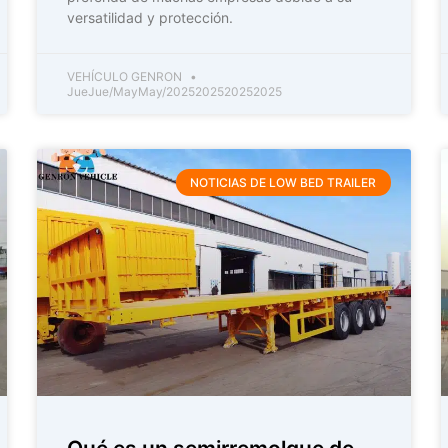
versatilidad y protección.
VEHÍCULO GENRON
JueJue/MayMay/2025202520252025
NOTICIAS DE LOW BED TRAILER