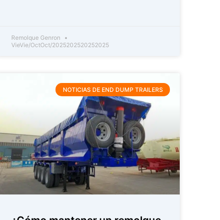
Remolque Genron
VieVie/OctOct/2025202520252025
NOTICIAS DE END DUMP TRAILERS