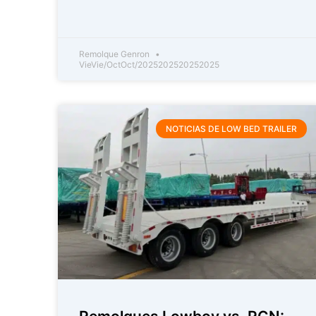
Remolque Genron
VieVie/OctOct/2025202520252025
NOTICIAS DE LOW BED TRAILER