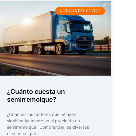
NOTICIAS DEL SECTOR
¿Cuánto cuesta un
semirremolque?
¿Conoces los factores que influyen
significativamente en el precio de un
semirremolque? Comprender los diversos
elementos que