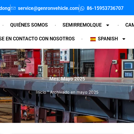
ndong
service@genronvehicle.com
86-15953736707
QUIÉNES SOMOS
SEMIRREMOLQUE
CA
E EN CONTACTO CON NOSOTROS
SPANISH
Mes: Mayo 2025
Inicio
"
Archivado en mayo 2025