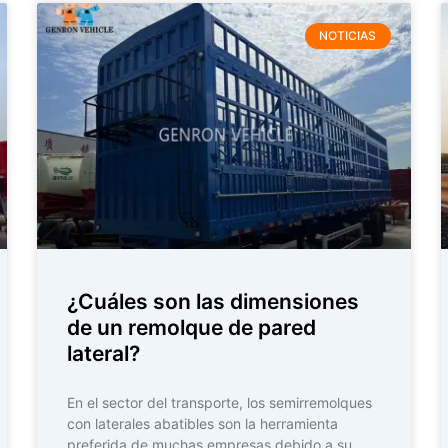
NOTICIAS
¿Cuáles son las dimensiones
de un remolque de pared
lateral?
En el sector del transporte, los semirremolques
con laterales abatibles son la herramienta
preferida de muchas empresas debido a su