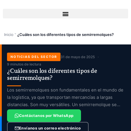
Ir
al
contenido
Inicio
"
¿Cuáles son los diferentes tipos de semirremolques?
NOTICIAS DEL SECTOR
31 de mayo de 2025
9 minutos de lectura
¿Cuáles son los diferentes tipos de
semirremolques?
Los semirremolques son fundamentales en el mundo de
la logística, ya que transportan mercancías a largas
distancias. Son muy versátiles. Un semirremolque se
remolca […]
Contáctanos por WhatsApp
Envíanos un correo electrónico