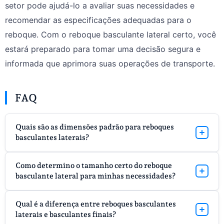
setor pode ajudá-lo a avaliar suas necessidades e
recomendar as especificações adequadas para o
reboque. Com o reboque basculante lateral certo, você
estará preparado para tomar uma decisão segura e
informada que aprimora suas operações de transporte.
FAQ
Quais são as dimensões padrão para reboques
basculantes laterais?
Oferecemos vários tamanhos, mas as dimensões
Como determino o tamanho certo do reboque
comuns variam de 1,5 x 2,4 m a 2,1 x 4,8 m. As alturas
basculante lateral para minhas necessidades?
das paredes laterais variam de 60 cm a 122 cm, e os
volumes das banheiras variam de 4,5 a 19 m³.
Para escolher o tamanho ideal, consideramos diversos
Qual é a diferença entre reboques basculantes
fatores, incluindo o tipo de material a ser transportado, o
laterais e basculantes finais?
volume de material e as capacidades do seu veículo de