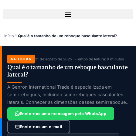
Skip
to
content
Início
"
Qual é o tamanho de um reboque basculante lateral?
NOTÍCIAS
21 de agosto de 2025
Tempo de leitura: 9 minutos
Qual é o tamanho de um reboque basculante
lateral?
A Genron International Trade é especializada em
semirreboques, incluindo semirreboques basculantes
laterais. Conhecer as dimensões desses semirreboques
é crucial. Eles são […]
Envie-nos uma mensagem pelo WhatsApp
Envie-nos um e-mail