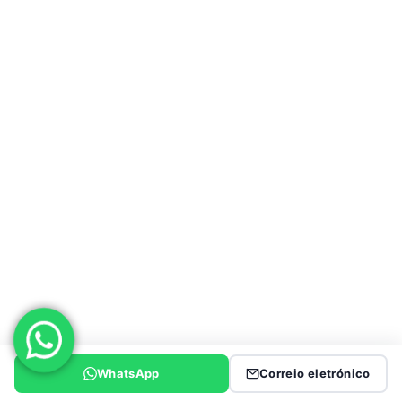
INFORMAÇÕES DE CONTACTO
Pessoa de contacto :Sra. Joanna Zhao
Título do emprego : Diretor executivo e diretor
comercial
Telefone comercial :86-18863981660
WhatsApp :86-15953736707
WeChat : 18863981660
Correio eletrónico :service@genronvehicle.com
WhatsApp
Correio eletrónico
SEMI TRAILER