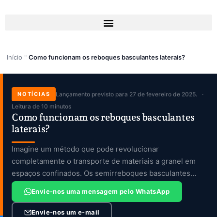
Skip
to
content
Início
"
Como funcionam os reboques basculantes laterais?
NOTÍCIAS
Lançamento previsto para 27 de fevereiro de 2025.
Leitura de 10 minutos
Como funcionam os reboques basculantes
laterais?
Imagine um método que pode revolucionar
completamente o transporte de materiais a granel em
espaços confinados. Os semirreboques basculantes
laterais da Genron são […]
Envie-nos uma mensagem pelo WhatsApp
Envie-nos um e-mail