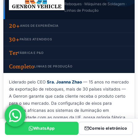
Reboques · Máquinas de Soldagem ·
Linhas de Produção
20+
ANOS DE EXPERIÊNCIA
30+
PAÍSES ATENDIDOS
Ter
FÁBRICA E P&D
Completo
LINHAS DE PRODUÇÃO
Liderado pelo CEO
Sra. Joanna Zhao
— 15 anos no mercado
de exportação de reboques, mais de 30 países visitados —
A Genron garante que cada cliente receba o produto certo
para o seu mercado. Da configuração de eixos para
estradas africanas aos sistemas de iluminação em
conformidade com as normas da UE, nossa própria fábrica
garante o controle de qualidade completo e o suporte
WhatsApp
Correio eletrónico
técnico de cada pedido.