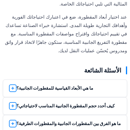
المثالية التي تلبي احتياجاتك الخاصة.
عند اختيار أبعاد المقطورة، ضع في اعتبارك احتياجاتك الفورية
وأهدافك التجارية طويلة المدى. استشارة خبراء الصناعة تساعدك
في تقييم احتياجاتك واقتراح مواصفات المقطورة المناسبة. مع
مقطورة التفريغ الجانبية المناسبة، ستكون جاهزًا لاتخاذ قرار واثق
ومدروس يُحسّن عمليات النقل لديك.
الأسئلة الشائعة
ما هي الأبعاد القياسية للمقطورات الجانبية؟
نوفر أحجامًا متنوعة، لكن الأبعاد الشائعة تتراوح بين ٥×٨ و٧×١٦
كيف أحدد حجم المقطورة الجانبية المناسب لاحتياجاتي؟
قدمًا. وتتراوح ارتفاعات الجدران الجانبية بين ٢٤ و٤٨ بوصة،
وتتراوح أحجام الأحواض بين ٥ و٢٠ ياردة مكعبة.
لاختيار الحجم المناسب، نأخذ في الاعتبار عدة عوامل، منها نوع
ما هو الفرق بين المقطورات الجانبية والمقطورات الطرفية؟
المادة المراد نقلها، وحجمها، وقدرات مركبة السحب. كما نأخذ