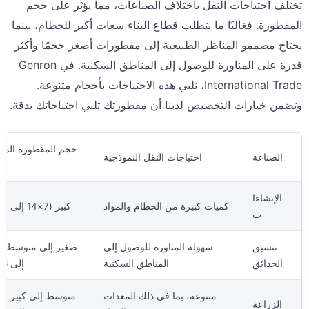
تختلف احتياجات النقل باختلاف الصناعات، مما يؤثر على حجم
المقطورة. فغالبًا ما يتطلب قطاع البناء سعات أكبر للحطام، بينما
يحتاج مصممو المناظر الطبيعية إلى مقطورات أصغر حجمًا وأكثر
قدرة على المناورة للوصول إلى المناطق السكنية. في Genron
International Trade، نلبي هذه الاحتياجات بأحجام متنوعة.
وتضمن خيارات التخصيص لدينا أن مقطورتك تلبي احتياجاتك بدقة.
حجم المقطورة الم
الصناعة
احتياجات النقل النموذجية
الإنشاءا
كميات كبيرة من الحطام والمواد
كبير (7×14 إلى 7×16)
ت
تنسيق
سهولة المناورة للوصول إلى
الحدائق
المناطق السكنية
إلى 6×12)
متنوعة، بما في ذلك المعدات
الزراعة