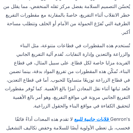
يُحسّن التصميم السلامة بفضل مركز ثقله المنخفض، مما يقلل من
خطر الانقلاب أثناء التفريغ، خاصةً بالمقارنة مع مقطورات التفريغ
الطرفية التي تُفرّغ الحمولة من الأمام أو الخلف وتتطلب مساحة
أكبر.
تُستخدم هذه المقطورات في قطاعات متنوعة، مثل البناء
والزراعة والتعدين وإدارة النفايات. تُقدم آلية التفريغ الجانبي
الفريدة مزايا خاصة لكل قطاع. على سبيل المثال، في قطاع
البناء، تُمكّن هذه المقطورات من تفريغ المواد بدقة، بينما تضمن
في قطاع الزراعة توزيعًا متساويًا للحبوب. أما في قطاع التعدين،
فتُعد ثباتها أثناء نقل المعادن أمرًا بالغ الأهمية. كما تُوفر مقطورات
التفريغ الجانبي مرونة في مواقع التفريغ، وهو أمر بالغ الأهمية
لتحقيق الكفاءة في مواقع البناء والحقول الزراعية.
Genron's
قلابات جانبية للبيع
لا تقدم هذه المعدات أداءً فائقًا
فحسب، بل تعطي الأولوية أيضًا للسلامة وخفض تكاليف التشغيل