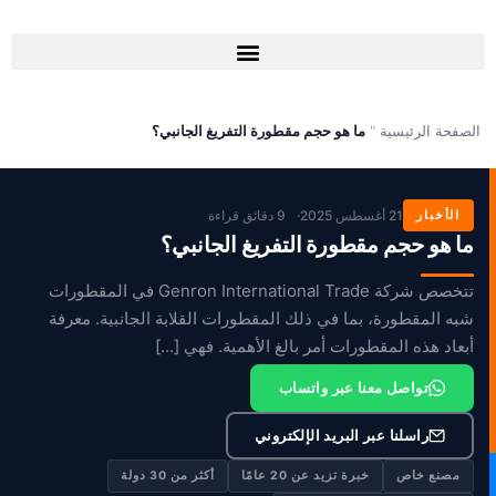
خطي
لى
لمحتوى
الصفحة الرئيسية
"
ما هو حجم مقطورة التفريغ الجانبي؟
الأخبار
21 أغسطس 2025
9 دقائق قراءة
ما هو حجم مقطورة التفريغ الجانبي؟
تتخصص شركة Genron International Trade في المقطورات
شبه المقطورة، بما في ذلك المقطورات القلابة الجانبية. معرفة
أبعاد هذه المقطورات أمر بالغ الأهمية. فهي [...]
تواصل معنا عبر واتساب
راسلنا عبر البريد الإلكتروني
مصنع خاص
خبرة تزيد عن 20 عامًا
أكثر من 30 دولة