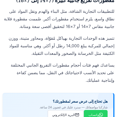
مقطورات تفريغ جانبية كبيرة (7×14 إلى 7×16)
للتطبيقات التجارية الشاقة، مثل البناء والهدم ونقل المواد على
نطاق واسع، يلزم استخدام مقطورات أكبر. صُممت مقطورة قلابة
جانبية مقاس 7×14 أو 7×16 لتحقيق أقصى سعة ومتانة.
تتميز هذه الوحدات التجارية بهياكل مُقوّاة، ومحاور متينة، ووزن
إجمالي للمركبة يبلغ 14,000 رطل أو أكثر. وهي مناسبة للمواد
الكثيفة مثل الخرسانة والصخور والمعدات الثقيلة.
يساعدك فهم فئات أحجام مقطورات التفريغ الجانبي المختلفة
على تحديد الأنسب لاحتياجاتك في النقل، مما يضمن كفاءة
وإنتاجية عملياتك.
هل تحتاج إلى عرض سعر لمقطورتك؟
شاركنا مواصفاتك — سنرد عليك في غضون 24 ساعة.
واتساب
البريد الإلكتروني