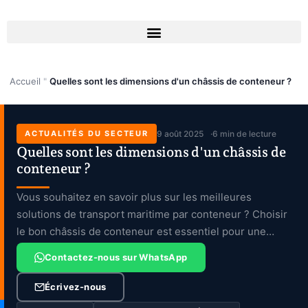
Aller
au
contenu
Accueil
"
Quelles sont les dimensions d'un châssis de conteneur ?
ACTUALITÉS DU SECTEUR
9 août 2025
6 min de lecture
Quelles sont les dimensions d'un châssis de
conteneur ?
Vous souhaitez en savoir plus sur les meilleures
solutions de transport maritime par conteneur ? Choisir
le bon châssis de conteneur est essentiel pour une
efficacité optimale […]
Contactez-nous sur WhatsApp
Écrivez-nous