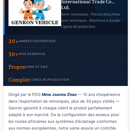
International Trade Co.,
Ltd.
Semi-remorques · Pièces détachées
pour remorques · Machines à souder ·
Lignes de production
20+
ANNÉES D'EXPÉRIENCE
30+
PAYS DESSERVIS
Propre
USINE ET R&D
Complet
LIGNES DE PRODUCTION
Dirigé par le PDG
Mme Joanna Zhao
— 15 ans d'expérience
dans l'exportation de remorques, plus de 30 pays visités —
Genron garantit à chaque client le produit parfaitement
adapté à son marché. De la configuration des essieux pour
les routes africaines aux systèmes d'éclairage conformes
aux normes européennes, notre usine assure un contrôle