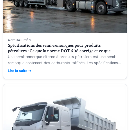
ACTUALITÉS
Spécifications des semi-remorques pour produits
pétroliers : Ce que la norme DOT 406 corrige et ce que
l’acheteur configure avant la construction
Une semi-remorque citerne à produits pétroliers est une semi-
remorque contenant des carburants raffinés. Les spécifications
des semi-remorques citernes à produits pétroliers varient….
Lire la suite →