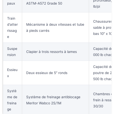
profondeur, 
paux
ASTM-A572 Grade 50
lb/pi
Train
Chaussures 
d'atter
Mécanisme à deux vitesses et tube
sable à profil
rissag
à pieds carrés
bas 10″ x 10″
e
Suspe
Capacité de 
Clapier à trois ressorts à lames
nsion
000 lb chac
Capacité de
Essieu
Deux essieux de 5″ ronds
poutre de 22
x
500 lb chac
Systè
Chambres d
me de
Système de freinage antiblocage
frein à resso
freina
Meritor Wabco 2S/1M
30/30
ge