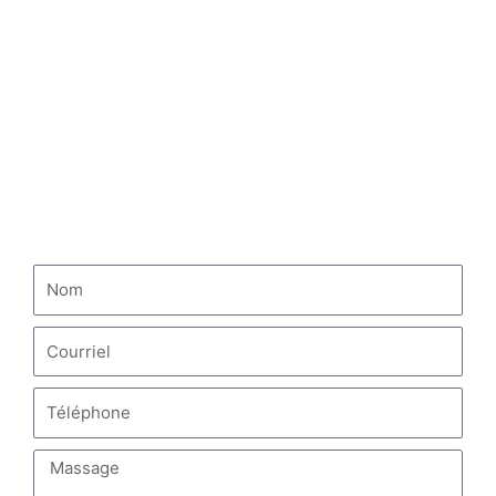
Camion-benne HOWO
Camion tracteur HOWO
Camion-citerne à carburant HOWO
NOUS CONTACTER