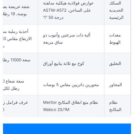
السكك
عوارض فولاذية هيكلية مدلفنة
الحديدية
على الساخن، ASTM-A572
بوصة، 19 رطلاً/قدمًا
الرئيسية
درجة 50 "I"
أحذية رملية منخ
معدات
آلية ذات سرعتين وأنبوب ذو
الهبوط
ساق مربعة
بو
سعة 11000 
التعليق
كوخ مع ثلاثة ينابيع أوراق
م
سعة شع
المحاور
محورين دائريين مقاس 5 بوصات
رطل لكل من
نظام
نظام منع انغلاق المكابح Meritor
غرف فرامل زنبر
المكابح
Wabco 2S/1M
30