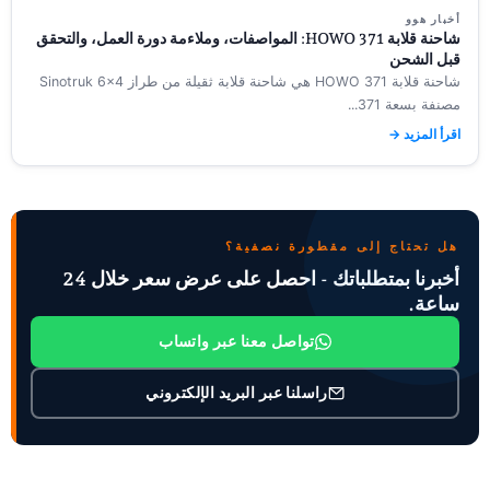
أخبار هوو
شاحنة قلابة HOWO 371: المواصفات، وملاءمة دورة العمل، والتحقق
قبل الشحن
شاحنة قلابة HOWO 371 هي شاحنة قلابة ثقيلة من طراز Sinotruk 6×4
مصنفة بسعة 371...
اقرأ المزيد →
هل تحتاج إلى مقطورة نصفية؟
أخبرنا بمتطلباتك - احصل على عرض سعر خلال 24
ساعة.
تواصل معنا عبر واتساب
راسلنا عبر البريد الإلكتروني