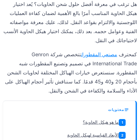
هل ترغب في معرفة أفضل حلول شحن الحاويات؟ يُعد اختيار
هيكل الحاوية المناسب أمرًا بالغ الأهمية لضمان كفاءة العمليات
اللوجستية والالتزام بقواعد النقل. لذلك، عليك معرفة مواصفاته
الفنية وعوامل حجمه. بعد ذلك، يمكنك اختيار هيكل الحاوية الأنسب
لاحتياجاتك في النقل.
كمحترف
مصنعي المقطورات
تتخصص شركة Genron
International Trade في تصميم وتصنيع المقطورات شبه
المقطورة. سنستعرض خيارات الهياكل المختلفة لحاويات الشحن
بأحجام 20 و40 و45 قدمًا. كما سنناقش تأثير أحجام الهياكل على
الأداء والسلامة والكفاءة في الشحن والنقل.
محتويات
ما هو هيكل الحاوية؟
1
الأبعاد القياسية لهيكل الحاوية
2