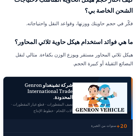
الشحن الخاصة بي؟
فكّر في حجم حاويتك ووزنها، وقواعد النقل واحتياجاته.
ما هي فوائد استخدام هيكل حاوية ثلاثي المحاور؟
هيكل ثلاثي المحاور مستقر ويوزع الوزن بكفاءة. مثالي لنقل
البضائع الثقيلة أو كبيرة الحجم.
شركة تشينغداو Genron
International Trade
المحدودة.
نصف المقطورات · قطع غيار المقطورات ·
آلات اللحام · خطوط الإنتاج
20+
سنوات من الخبرة