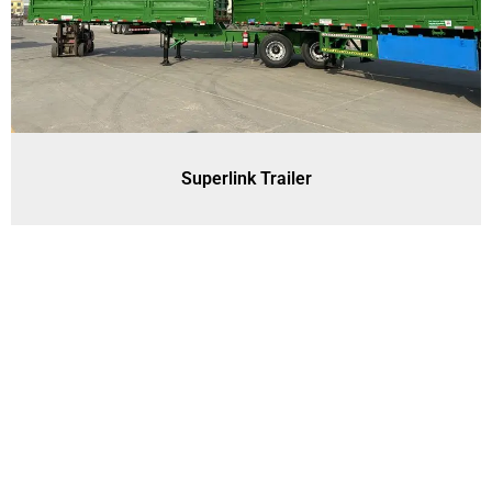
Superlink Trailer
CONTACT
Personne de contact :Mme Joanna Zhao
Titre du poste : Directeur général et directeur des
ventes
Téléphone professionnel :86-18863981660
WhatsApp :86-15953736707