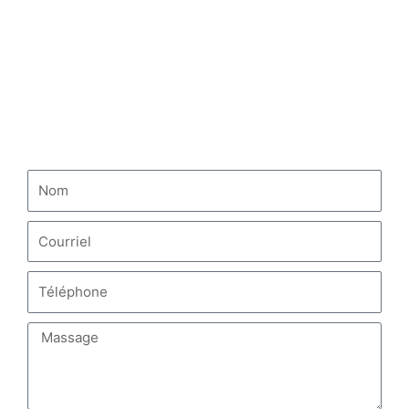
Camion tracteur HOWO
Camion-citerne à carburant HOWO
NOUS CONTACTER