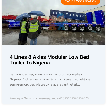
CAS DE COOPÉRATION
4 Lines 8 Axles Modular Low Bed
Trailer To Nigeria
Le mois dernier, nous avons reçu un acompte du
Nigéria. Notre vieil ami nigérian, qui avait acheté des
semi-remorques plateaux auparavant, était…
Remorque Genron
mermer/JanJan/2025202520252025