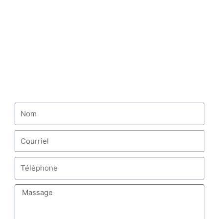
Camion-benne HOWO
Camion tracteur HOWO
Camion-citerne à carburant HOWO
NOUS CONTACTER