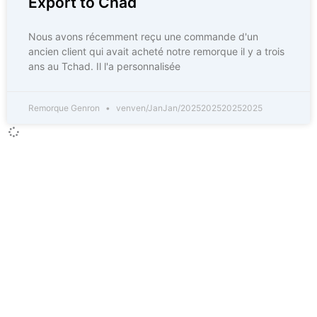
Export to Chad
Nous avons récemment reçu une commande d'un
ancien client qui avait acheté notre remorque il y a trois
ans au Tchad. Il l'a personnalisée
Remorque Genron
venven/JanJan/2025202520252025
CONTACT
Personne de contact :Mme Joanna Zhao
Titre du poste : Directeur général et directeur des
ventes
Téléphone professionnel :86-18863981660