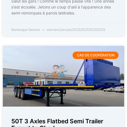
Salut les gars ! Comme le temps passe vite ! Une année
s'est écoulée. Jetons un coup d'œil à l'apparence des
semi-remorques à parois latérales.
Remorque Genron
venven/JanJan/2025202520252025
CAS DE COOPÉRATION
50T 3 Axles Flatbed Semi Trailer