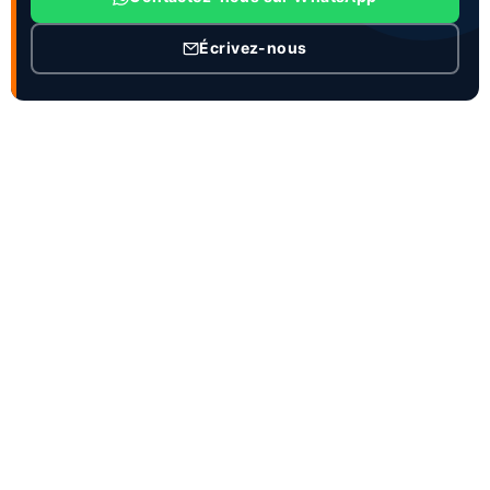
Écrivez-nous
CONTACT
Personne de contact :Mme Joanna Zhao
Titre du poste : Directeur général et directeur des
ventes
Téléphone professionnel :86-18863981660
WhatsApp :86-15953736707
WeChat : 18863981660