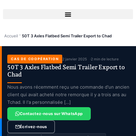
Aller
au
contenu
Accueil
"
50T 3 Axles Flatbed Semi Trailer Export to Chad
CAS DE COOPÉRATION
2 janvier 2025
2 min de lecture
50T 3 Axles Flatbed Semi Trailer Export to
Chad
Nous avons récemment reçu une commande d'un ancien
client qui avait acheté notre remorque il y a trois ans au
Tchad. Il l'a personnalisée […]
Contactez-nous sur WhatsApp
Écrivez-nous