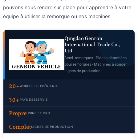
pouvons nous rendre sur place pour apprendre à votre
équipe à utiliser la remorque ou nos machines.
Qingdao Genron
International Trade Co.,
Ltd.
Semi-remorques · Pièces détachées
pour remorques · Machines à souder ·
Lignes de production
20+
ANNÉES D'EXPÉRIENCE
30+
PAYS DESSERVIS
Propre
USINE ET R&D
Complet
LIGNES DE PRODUCTION