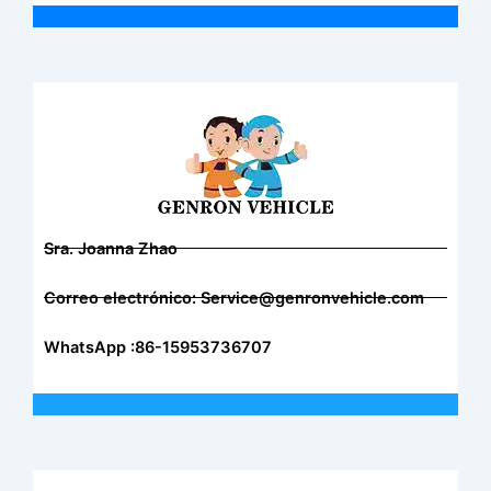
Sra. Joanna Zhao
Correo electrónico: Service@genronvehicle.com
WhatsApp :86-15953736707