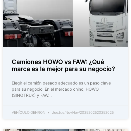
Camiones HOWO vs FAW: ¿Qué
marca es la mejor para su negocio?
Elegir el camión pesado adecuado es un paso clave
para su negocio. En el mercado chino, HOWO
(SINOTRUK) y FAW...
VEHÍCULO GENRON
JueJue/NovNov/2025202520252025