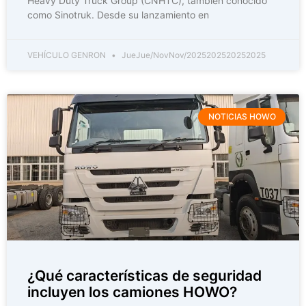
Heavy Duty Truck Group (CNHTC), también conocido
como Sinotruk. Desde su lanzamiento en
VEHÍCULO GENRON
JueJue/NovNov/2025202520252025
NOTICIAS HOWO
¿Qué características de seguridad
incluyen los camiones HOWO?