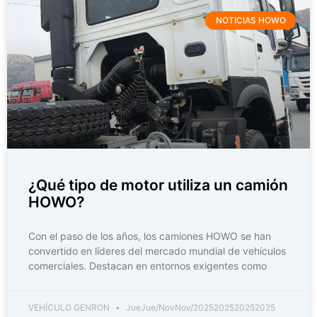
NOTICIAS HOWO
¿Qué tipo de motor utiliza un camión
HOWO?
Con el paso de los años, los camiones HOWO se han
convertido en líderes del mercado mundial de vehículos
comerciales. Destacan en entornos exigentes como
VEHÍCULO GENRON
JueJue/NovNov/2025202520252025