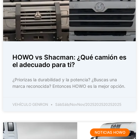
HOWO vs Shacman: ¿Qué camión es
el adecuado para ti?
¿Priorizas la durabilidad y la potencia? ¿Buscas una
marca reconocida? Entonces HOWO es la mejor opción.
VEHÍCULO GENRON
SábSáb/NovNov/2025202520252025
NOTICIAS HOWO