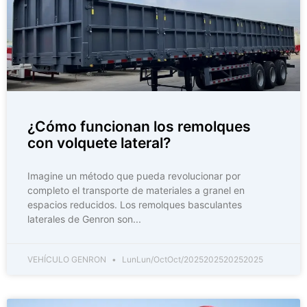
¿Cómo funcionan los remolques
con volquete lateral?
Imagine un método que pueda revolucionar por
completo el transporte de materiales a granel en
espacios reducidos. Los remolques basculantes
laterales de Genron son...
VEHÍCULO GENRON
LunLun/OctOct/2025202520252025