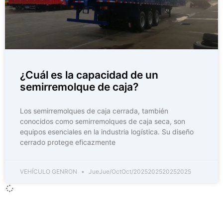
¿Cuál es la capacidad de un
semirremolque de caja?
Los semirremolques de caja cerrada, también
conocidos como semirremolques de caja seca, son
equipos esenciales en la industria logística. Su diseño
cerrado protege eficazmente
VEHÍCULO GENRON
JueJue/OctOct/2025202520252025