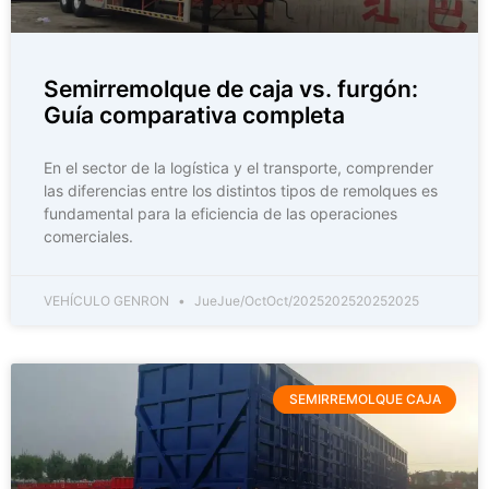
Semirremolque de caja vs. furgón:
Guía comparativa completa
En el sector de la logística y el transporte, comprender
las diferencias entre los distintos tipos de remolques es
fundamental para la eficiencia de las operaciones
comerciales.
VEHÍCULO GENRON
JueJue/OctOct/2025202520252025
SEMIRREMOLQUE CAJA