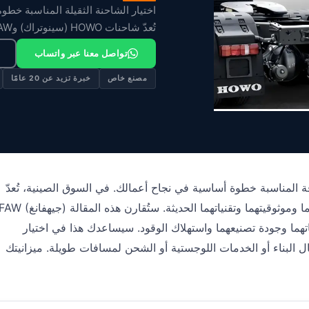
اختيار الشاحنة الثقيلة المناسبة خط
تُعدّ شاحنات HOWO (سينوتراك) وFAW [...]
تواصل معنا عبر واتساب
مصنع خاص
خبرة تزيد عن 20 عامًا
ناسبة خطوة أساسية في نجاح أعمالك. في السوق الصينية، تُعدّ HOWO (سينوتراك)
اتهما وجودة تصنيعهما واستهلاك الوقود. سيساعدك هذا في اختيار
البناء أو الخدمات اللوجستية أو الشحن لمسافات طويلة. ميزانيتك