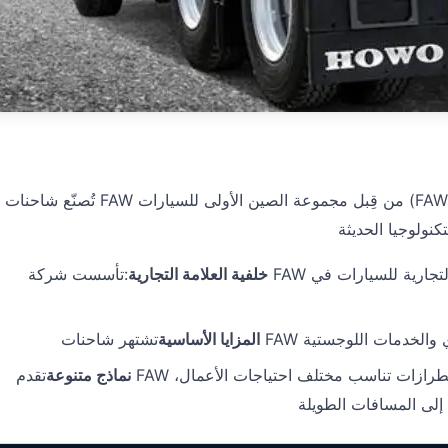
تُصنّع شاحنات FAW من قِبل مجموعة الصين الأولى للسيارات (FAW). تُعدّ FAW رائدة في صناعة السيارات الصينية،
خلفية العلامة التجارية
:تأسست شركة FAW في عام 1953. وهي واحدة من أقدم العلامات التجارية للسيارات في
المزايا الأساسية
نماذج متنوعة
تقدم FAW مجموعة متنوعة من طرازات الشاحنات. هذه الطرازات تناسب مختلف احتياجات الأعمال،