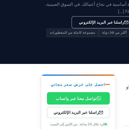
وة أساسية في نجاح أعمالك. في السوق الصينية،
راسلنا عبر البريد الإلكتروني
أكثر من 30 دولة
مجموعة كاملة من المقطورات
احصل على عرض سعر مجاني
وFAW (جيهفانغ) من أبرز العلامات التجارية، حيث تشتهران بقوتهما وموثوقيتهما وتقنياتهما الحديثة. ستُقارن هذه المقالة
تواصل معنا عبر واتساب
راسلنا عبر البريد الإلكتروني
الرد خلال 24 ساعة · من الإثنين إلى السبت