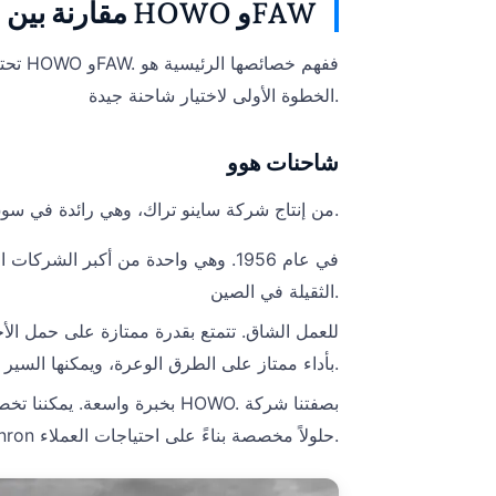
مقارنة بين شاحنات HOWO وFAW
تحتا
الخطوة الأولى لاختيار شاحنة جيدة.
شاحنات هوو
شاحنات HOWO من إنتاج شركة ساينو تراك، وهي رائدة في سوق الشاحنات الثقيلة بفضل متانتها ومرونتها العالية.
الثقيلة في الصين.
بأداء ممتاز على الطرق الوعرة، ويمكنها السير لمسافات طويلة في ظروف قاسية.
, تقدم شركة Genron حلولاً مخصصة بناءً على احتياجات العملاء.