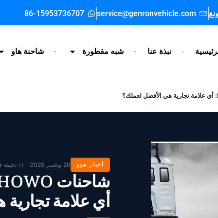
نغ
service@genronvehicle.com
86-15953736707
رئيسية
نبذة عنا
شبه مقطورة
شاحنة هاو
أخبار هوو
20 نوفمبر 2025
١١ دقيقة قراءة
أي علامة تجارية 