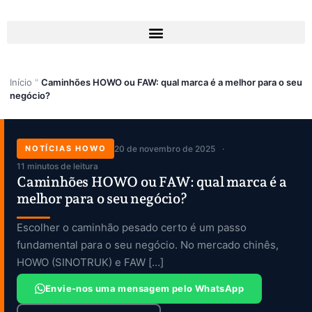
Skip
to
content
Início
"
Caminhões HOWO ou FAW: qual marca é a melhor para o seu
negócio?
NOTÍCIAS HOWO
20 de novembro de 2025
11 minutos de leitura
Caminhões HOWO ou FAW: qual marca é a
melhor para o seu negócio?
Escolher o caminhão pesado certo é um passo
fundamental para o seu negócio. No mercado chinês,
HOWO (SINOTRUK) e FAW […]
Envie-nos uma mensagem pelo WhatsApp