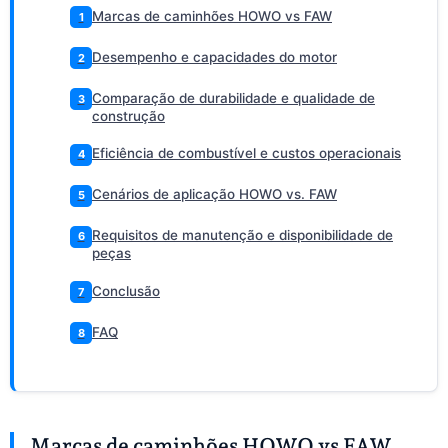
Marcas de caminhões HOWO vs FAW
1
Desempenho e capacidades do motor
2
Comparação de durabilidade e qualidade de
3
construção
Eficiência de combustível e custos operacionais
4
Cenários de aplicação HOWO vs. FAW
5
Requisitos de manutenção e disponibilidade de
6
peças
Conclusão
7
FAQ
8
Marcas de caminhões HOWO vs FAW