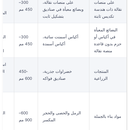
على منصات
على منصات نقالة،
300–
ح
نقالة ذات هندسة
وبضائع معبأة في صناديق
450 مم
الم
تكديس ثابتة
بتشكيل ثابت
البضائع المعبأة
ل
في أكياس أو
أكياس أسمنت سائبة،
300–
الحق
حزم بدون قاعدة
أكياس أسمدة
450 مم
ا
منصة نقالة
الر
استق
المنتجات
خضراوات جذرية،
450-
الح
الزراعية
صناديق فواكه
600 مم
إز
ال
ز
ح
الرمل والحصى والحجر
600–
الت
مواد بناء بالجملة
المكسر
900 مم
ار
م