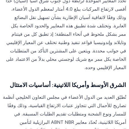
تحدد المعايير الموحدة لرابطة دول جنوب شرق آسيا (آسيان) حدًا
أقصى لارتفاع المركبات يبلغ 4.0 أمتار لمعظم الدول الأعضاء،
وذلك وفقًا لاتفاقية آسيان الإطارية بشأن تسهيل نقل البضائع
العابرة. وتختلف شدة تطبيق هذه المعايير والحدود الخاصة بكل
ممر بشكل ملحوظ في أنحاء المنطقة؛ إذ تطبق كل من فيتنام
وتايلاند وإندونيسيا قواعد تنفيذ وطنية تختلف عن المعيار الإقليمي
في جوانب محددة. ويتعين على المشترين التأكد من المتطلبات
الخاصة بكل ممر مع شريك لوجستي محلي بدلاً من الاعتماد على
المعيار الإقليمي وحده.
الشرق الأوسط وأمريكا اللاتينية: أساسيات الامتثال
تُطبّق العديد من الدول الأعضاء في مجلس التعاون الخليجي أنظمة
تصاريح للأحمال التي تتجاوز عتبات الارتفاع القياسية، وذلك وفقًا
للمسار ونوع الشحنة ومتطلبات تقديم الطلبات المسبقة. في
أمريكا اللاتينية، تُحدّد معايير ABNT NBR البرازيلية لتأمين