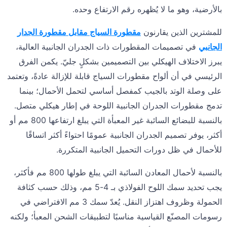
بالأرضية، وهو ما لا يُظهره رقم الارتفاع وحده.
للمشترين الذين يقارنون
مقطورة السياج مقابل مقطورة الجدار
الجانبي
في تصميمات المقطورات ذات الجدران الجانبية العالية،
يبرز الاختلاف الهيكلي بين التصميمين بشكلٍ جليّ. يكمن الفرق
الرئيسي في أن ألواح مقطورات السياج قابلة للإزالة عادةً، وتعتمد
على وصلة الوتد بالجيب كمفصل أساسي لتحمل الأحمال؛ بينما
تدمج مقطورات الجدران الجانبية اللوحة في إطار هيكلي متصل.
بالنسبة للبضائع السائبة غير المعبأة التي يبلغ ارتفاعها 800 مم أو
أكثر، يوفر تصميم الجدران الجانبية عمومًا احتواءً أكثر اتساقًا
للأحمال في ظل دورات التحميل الجانبية المتكررة.
بالنسبة لأحمال المعادن السائبة التي يبلغ طولها 800 مم فأكثر،
يجب تحديد سمك اللوح الفولاذي بـ 4-5 مم، وذلك حسب كثافة
الحمولة وظروف اهتزاز النقل. يُعدّ سمك 3 مم الافتراضي في
رسومات المصنّع القياسية مناسبًا لتطبيقات الشحن المعبأ؛ ولكنه