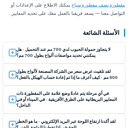
مقطورة نصف مقطورة سياج
يمكنك الاطلاع على الإعدادات أو
التواصل معنا — يسعد فريقنا بالعمل معك على تحديد المعايير.
الأسئلة الشائعة
لا يتجاوز حمولة الحبوب لدي 700 مم عند التحميل - هل
يمكنني تحديد مواصفات ألواح بطول 700 مم؟
لا. تتدفق الحبوب جانبياً عند الكبح وتستقر عند الاهتزاز. ارتفاع
لقد تلقيت عرض سعر من الشركة المصنعة لألواح بطول
التعبئة الثابت البالغ 700 مم يُترجم إلى ضغط خارجي أعلى
800 مم - كيف أعرف ما إذا تم إعادة حساب الهيكل بالفعل؟
بكثير من تلك النقطة بعد النقل على الطرق الوعرة. تستند
مواصفات اللوحات إلى أقصى سلوك متوقع للشحنة أثناء
اطلب كتابةً سماكة جدار الدعامة، وطول لحام الجيب، ومقطع
في أي مرحلة يتم عادةً وضع علامة على المقطورة ذات
الحركة، وليس إلى مستوى تعبئة ساحة التخزين.
عارضة الأرضية. إذا اقتصر عرض السعر على ذكر ارتفاع اللوح
المعايير البريطانية على الطرق الأفريقية - في الميناء أو في
والسعر الإجمالي فقط، فهذا يعني أن الهيكل لم يُعاد حسابه، بل
الداخل؟
أضاف المصنّع ألواحًا أطول إلى إطار ذي قياس قياسي. اطلب
في معظم الحالات، تكون نقاط التفتيش داخلية. ويركز التخليص
الرسم المُحدّث مع تاريخ المراجعة قبل قبول عرض السعر.
لقد أكدنا ارتفاع اللوحة عبر البريد الإلكتروني - ما هو الخطر
الجمركي في الموانئ عادةً على الوثائق. أما تأمين البضائع
الحقيقي إذا تخطينا الملحق الفني؟