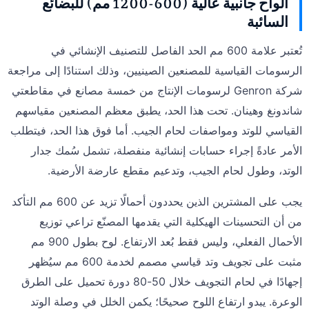
ألواح جانبية عالية (600-1200 مم) للبضائع
السائبة
تُعتبر علامة 600 مم الحد الفاصل للتصنيف الإنشائي في
الرسومات القياسية للمصنعين الصينيين، وذلك استنادًا إلى مراجعة
شركة Genron لرسومات الإنتاج من خمسة مصانع في مقاطعتي
شاندونغ وهينان. تحت هذا الحد، يطبق معظم المصنعين مقياسهم
القياسي للوتد ومواصفات لحام الجيب. أما فوق هذا الحد، فيتطلب
الأمر عادةً إجراء حسابات إنشائية منفصلة، تشمل سُمك جدار
الوتد، وطول لحام الجيب، وتدعيم مقطع عارضة الأرضية.
يجب على المشترين الذين يحددون أحمالًا تزيد عن 600 مم التأكد
من أن التحسينات الهيكلية التي يقدمها المصنّع تراعي توزيع
الأحمال الفعلي، وليس فقط بُعد الارتفاع. لوح بطول 900 مم
مثبت على تجويف وتد قياسي مصمم لخدمة 600 مم سيُظهر
إجهادًا في لحام التجويف خلال 50-80 دورة تحميل على الطرق
الوعرة. يبدو ارتفاع اللوح صحيحًا؛ يكمن الخلل في وصلة الوتد