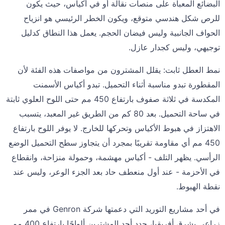
البضائع المعبأة على منصات نقالة أو في أكياس، حيث يكون
للرص شكل هندسي متوقع، ويكون الخطر الرئيسي هو انزياح
الحواف الجانبية وليس فيضان الحجم. يعمل هذا النطاق كدليل
توجيهي، وليس كجدار عازل.
نمط العطل ثابت: يقلل المشترون من مواصفات هذه الفئة لأن
المقطورة تبدو مناسبة أثناء التحميل. تبدو أكياس الأسمنت
المكدسة في ثلاثة صفوف بارتفاع 450 مم حتى اللوح العلوي ثابتة
في ساحة التحميل. بعد 80 كم من الطريق غير المعبد، يتسبب
الاهتزاز في هبوط الأكياس وتحركها للخارج. لا يوفر اللوح بارتفاع
450 مم أي مقاومة تقريبًا بمجرد أن يتجاوز سطح التحميل الوضع
الرأسي. يظهر التلف - أكياس مهشمة، وحمولة منزاحة، وانقطاع
في الأحزمة - عند أول منعطف حاد بعد الجزء الوعر، وليس عند
نقطة الهبوط.
في أحد مشاريع التوريد التي دعمتها شركة Genron في ممر
زراعي بشرق أفريقيا، حدد أحد المشترين ألواحًا بارتفاع 400 مم