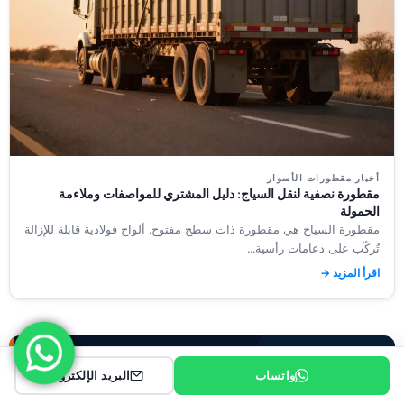
أخبار مقطورات الأسوار
مقطورة نصفية لنقل السياج: دليل المشتري للمواصفات وملاءمة
الحمولة
مقطورة السياج هي مقطورة ذات سطح مفتوح. ألواح فولاذية قابلة للإزالة
تُركّب على دعامات رأسية...
اقرأ المزيد →
هل تحتاج إلى مقطورة نصفية؟
واتساب
البريد الإلكتروني
أخبرنا بمتطلباتك - احصل على عرض سعر خلال 24