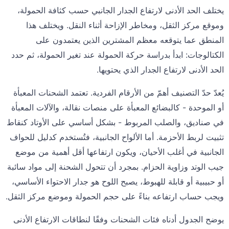
يختلف الحد الأدنى لارتفاع الجدار الجانبي حسب كثافة الحمولة،
وموقع مركز الثقل، ومخاطر الإزاحة أثناء النقل. ويختلف هذا
المنطق عما يتوقعه معظم المشترين الذين يعتمدون على
الكتالوجات: ابدأ بدراسة حركة الحمولة عند تغير الحمولة، ثم حدد
الحد الأدنى لارتفاع الجدار الذي يحتويها.
يُعدّ حدّ التصنيف أهمّ من الأرقام الفردية. تعتمد الشحنات المعبأة
أو الموحدة - كالبضائع المعبأة على منصات نقالة، والآلات المعبأة
في صناديق، والصلب المربوط - بشكل أساسي على الأوتاد كنقاط
تثبيت لربط الأحزمة. أما الألواح الجانبية، فتُستخدم كدليل للحواف
الجانبية في أغلب الأحيان، ويكون ارتفاعها أقل أهمية من موضع
جيب الوتد وزاوية الحزام. بمجرد أن تتحول الشحنة إلى مواد سائبة
أو حبيبية أو قابلة للهبوط، يصبح اللوح هو جدار الاحتواء الأساسي،
ويجب حساب ارتفاعه بناءً على حجم الحمولة وموضع مركز الثقل.
يوضح الجدول أدناه فئات الشحنات وفقًا لنطاقات الارتفاع الأدنى