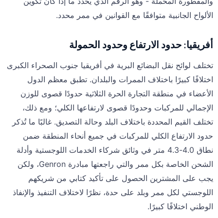
والمقطورة المحملة - وهو الرقم الذي يحدد ما إذا كان تكوين
الألواح الجانبية متوافقًا مع القوانين في ممر محدد.
أفريقيا: حدود الارتفاع وحدود الحمولة
تختلف لوائح نقل البضائع البرية في أفريقيا جنوب الصحراء الكبرى
اختلافًا كبيرًا باختلاف الممرات والبلدان. تطبق معظم الدول
الأعضاء في منطقة التجارة الحرة الثلاثية حدودًا قصوى للوزن
الإجمالي للمركبات وحدودًا قصوى لارتفاعها الكلي؛ ومع ذلك،
تختلف القيم المحددة باختلاف البلد وحالة التصديق. غالبًا ما تُذكر
حدود الارتفاع الكلي للمركبات في جميع أنحاء المنطقة ضمن
نطاق 4.0-4.3 متر في وثائق شركاء الخدمات اللوجستية وأدلة
الشحن الخاصة بكل ممر والتي راجعتها مبادرة Genron، ولكن
يجب على المشترين الحصول على تأكيد كتابي من شريكهم
اللوجستي لكل ممر وبلد على حدة، نظرًا لاختلاف التنفيذ والإنفاذ
الوطني اختلافًا كبيرًا.