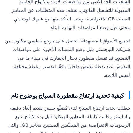
الشحنات الحد الأدنى من مواصفات الأوتاد والألواح الجانبية
المقبولة للتشغيل القانوني. تختلف هذه المتطلبات عن المعايير
الصينية GB الافتراضية، ويجب التأكد منها مع شريك لوجستي
محلي قبل وضع المواصفات النهائية للبناء.
لجميع الأسواق المستهدفة: احصل على مرجع تنظيمي مكتوب من
شريكك اللوجستي قبل وضع اللمسات الأخيرة على مواصفات
التصنيع. قد تفشل مقطورة تجتاز الجمارك في ميناء ما في
التفتيش عند نقطة تفتيش داخلية وفقًا لتفسير سلطة مختلفة
لنفس اللائحة.
كيفية تحديد ارتفاع مقطورة السياج بوضوح تام
يتطلب تحديد ارتفاع السياج لدى مُصنِّع صيني تقديم أبعاد دقيقة
بالمليمتر وقائمة كاملة بالمعايير الهيكلية قبل بدء الإنتاج. تتبع
الرسومات الافتراضية من المُصنِّعين الصينيين معايير GB، والتي