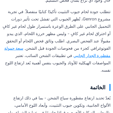
حال وجود أي نزاع بشأن فحص التسليم.
تتطلب جودة لحام جيوب التثبيت تأكيدًا كتابيًا منفصلاً. في تجربة
مشروع Genron، تُظهر الجيوب التي تفشل تحت تأثير دورات
التحميل الجانبي على الطرق الوعرة باستمرار طول لحام غير كافٍ
أو اختراق لحام غير كافٍ - وليس مظهر خرزة اللحام، الذي يبدو
مقبولًا عند الفحص البصري. اطلب وثائق فحص اللحام أو التحقق
الفوتوغرافي كجزء من فحوصات الجودة قبل الشحن.
سعة حمولة
مقطورة الجدار الجانبي
في تطبيقات الشحن السائب، تعتبر
المواصفات الهيكلية للأوتاد والجيوب بنفس أهمية بُعد ارتفاع اللوح
نفسه.
الخاتمة
يُعدّ تحديد ارتفاع مقطورة سياج الشحن - بما في ذلك ارتفاع
الألواح الجانبية، وتكوين جيوب التثبيت، وأبعاد اللوح الأمامي،
والمعايير الهيكلية الأخرى - قرارًا حاسمًا في عملية الشراء، وله