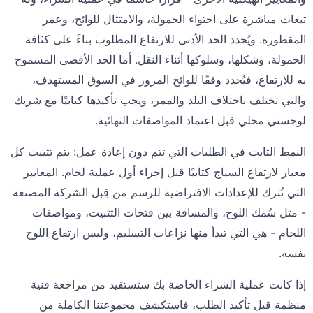
تبعات مباشرة على احتواء الحمولة، والامتثال للوائح، وعمر
المقطورة. ويُحدد الحد الأدنى للارتفاع المطلوب بناءً على كثافة
الحمولة، وشكلها، وسلوكها أثناء النقل. أما الحد الأقصى المسموح
به للارتفاع، فيُحدد وفقًا للوائح المرور في السوق المستهدف،
والتي تختلف باختلاف البلد والممر، ويجب تأكيدها كتابيًا مع شريك
لوجستي محلي قبل اعتماد المواصفات النهائية.
النمط الثابت في الطلبات التي تتم دون إعادة عمل: يتم تثبيت كل
معيار لارتفاع السياج كتابيًا قبل إجراء أول عملية لحام. المعايير
التي تُترك للإعدادات الافتراضية للرسم من قِبل الشركة المصنعة
- مثل سُمك اللوح، والمسافة بين فتحات التثبيت، ومواصفات
اللحام - هي التي تبدأ منها نزاعات التسليم، وليس ارتفاع اللوح
نفسه.
إذا كانت عملية الشراء الخاصة بك ستستفيد من مراجعة فنية
منظمة قبل تأكيد الطلب، فاستكشف مجموعتنا الكاملة من