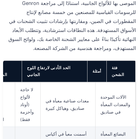
الموصى بها للألواح الجانبية، استنادًا إلى مراجعة Genron
للرسومات القياسية للمصنعين من خمسة مصانع لإنتاج
المقطورات في الصين، ومقارنتها بإرشادات تثبيت الشحنات في
الأسواق المستهدفة. هذه النطاقات استرشادية، وتتطلب الأبعاد
النهائية تأكيدًا بناءً على معايير الشحنة الخاصة بك، ولوائح السوق
المستهدف، ومراجعة هندسية من الشركة المصنعة.
فئة
الحد الأدنى لارتفاع اللوح
إ
أمثلة
الشحن
الجانبي
المخ
لا حاجة
ان
الآلات الموحدة
لألواح
جا
معدات صناعية معبأة في
والمعدات المعبأة
(أوتاد
ن
صناديق، وهياكل كبيرة
في صناديق
وأحزمة
ت
فقط)
الح
البضائع المعبأة
أسمنت معبأ في أكياس
إز