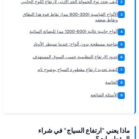
كيف يحدد نوع الحمولة الحد الأدنى لارتفاع اللوح الجانبي
2
الألواح القياسية (300-600 مم): نقاط قوة هذا النطاق
3
ونقاط ضعفه
ألواح جانبية عالية (600-1200 مم) للبضائع السائبة
4
شاحنة مسطحة بدون ألواح: عندما تسيطر الأوتاد
5
حدود الارتفاع التنظيمية حسب السوق المستهدف
6
كيفية تحديد ارتفاع مقطورة السياج بوضوح تام
7
الخاتمة
8
الأسئلة الشائعة
9
ماذا يعني "ارتفاع السياج" في شراء
المقطورات؟