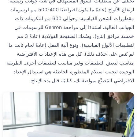
تختلف عن متطلبات السوق المستهدف في ثلاثة جوانب رئيسية:
ارتفاع الألواح (عادةً ما يكون افتراضيًا 400-500 مم لرسومات
مقطورات الشحن القياسية، وحوالي 600 مم للتكوينات ذات
الجوانب العالية، استنادًا إلى مراجعة Genron للرسومات في
خمسة مرافق إنتاج)، وسُمك الصفيحة الفولاذية (عادةً 3 مم
لتطبيقات الألواح القياسية)، ونوع آلية القفل (عادةً لحام ثابت ما
لم يُنص على خلاف ذلك). كل من هذه الإعدادات الافتراضية
مناسب لبعض التطبيقات وغير مناسب لتطبيقات أخرى. الطريقة
الوحيدة لتجنب استلام المقطورة الخاطئة هي استبدال الإعداد
الافتراضي للمُصنِّع بمواصفاتك، كتابيًا، قبل بدء الإنتاج.