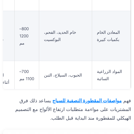
ا
ك
عا
800–
المعادن الخام
خام الحديد، الفحم،
إز
1200
بكميات كبيرة
البوكسيت
شد
مم
لم
ا
سل
المواد الزراعية
700–
الحبوب، السيلاج، التبن
الت
السائبة
1100 مم
أثناء ا
فهم
مواصفات المقطورة النصفية للسياج
يساعد ذلك فرق
المشتريات على مواءمة متطلبات ارتفاع الألواح مع التصميم
الهيكلي للمقطورة منذ البداية قبل الطلب.