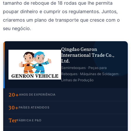
tamanho de reboque de 18 rodas que lhe permita
poupar dinheiro e cumprir os regulamentos. Juntos,
criaremos um plano de transporte que cresce com o
seu negócio.
Qingdao Genron
International Trade Co.,
Ltd.
Semirreboques · Peças para
Reboques · Máquinas de Soldagem ·
Linhas de Produção
20+
ANOS DE EXPERIÊNCIA
30+
PAÍSES ATENDIDOS
Ter
FÁBRICA E P&D