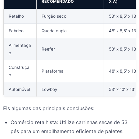
RECOMENDADO
X A)
Retalho
Furgão seco
53′ x 8,5′ x 13,
Fabrico
Queda dupla
48′ x 8,5′ x 13,
Alimentaçã
Reefer
53′ x 8,5′ x 13,
o
Construçã
Plataforma
48′ x 8,5′ x 13,
o
Automóvel
Lowboy
53′ x 10′ x 13′
Eis algumas das principais conclusões:
Comércio retalhista: Utilize carrinhas secas de 53
pés para um empilhamento eficiente de paletes.