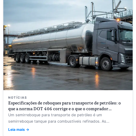
NOTÍCIAS
Especificações de reboques para transporte de petróleo: o
que a norma DOT 406 corrige e o que o comprador
configura antes da fabricação.
Um semirreboque para transporte de petróleo é um
semirreboque tanque para combustíveis refinados. As
especificações dos semirreboques para transporte de petróleo
Leia mais →
variam...