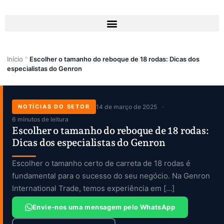
Skip
to
content
Início
"
Escolher o tamanho do reboque de 18 rodas: Dicas dos
especialistas do Genron
NOTÍCIAS DO SETOR
14 de março de 2025
6 minutos de leitura
Escolher o tamanho do reboque de 18 rodas:
Dicas dos especialistas do Genron
Escolher o tamanho certo de carreta de 18 rodas é
fundamental para o sucesso do seu negócio. Na Genron
International Trade, temos experiência em […]
Envie-nos uma mensagem pelo WhatsApp