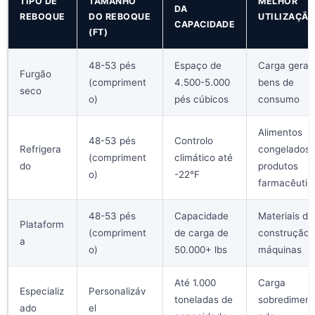
TIPO DE
TAMANHO
MELHOR
DA
REBOQUE
DO REBOQUE
UTILIZAÇÃ
CAPACIDADE
(FT)
48-53 pés
Espaço de
Carga geral,
Furgão
(compriment
4.500-5.000
bens de
seco
o)
pés cúbicos
consumo
Alimentos
48-53 pés
Controlo
Refrigera
congelados,
(compriment
climático até
do
produtos
o)
-22°F
farmacêutic
48-53 pés
Capacidade
Materiais de
Plataform
(compriment
de carga de
construção,
a
o)
50.000+ lbs
máquinas
Até 1.000
Carga
Especializ
Personalizáv
toneladas de
sobredimens
ado
el