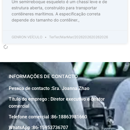
Um semirreboque esqueleto é um chassi leve e de
estrutura aberta, construído para transportar
contêineres marítimos. A especificação correta
depende do tamanho do contêiner.,
GENRON VEÍCULO
TerTer/MarMar/2026202620262026
INFORMAÇÕES DE CONTACTO
Pessoa de contacto :Sra. Joanna Zhao
Título do emprego : Diretor executivo e diretor
comercial
Telefone comercial :86-18863981660
WhatsApp :86-15953736707