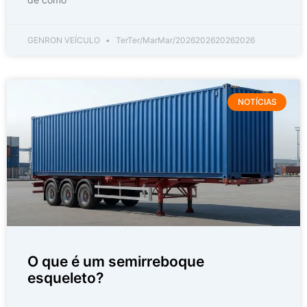
GENRON VEÍCULO
TerTer/MarMar/2026202620262026
NOTÍCIAS
O que é um semirreboque
esqueleto?