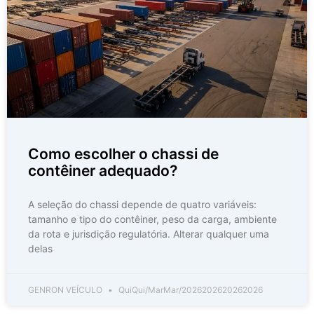
Como escolher o chassi de
contêiner adequado?
A seleção do chassi depende de quatro variáveis:
tamanho e tipo do contêiner, peso da carga, ambiente
da rota e jurisdição regulatória. Alterar qualquer uma
delas
GENRON VEÍCULO
QuiQui/MarMar/2026202620262026