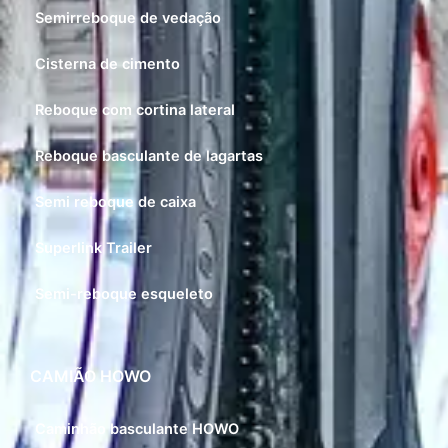
Semirreboque de vedação
Cisterna de cimento
Reboque com cortina lateral
Reboque basculante de lagartas
Semi reboque de caixa
Superlink Trailer
Semi-reboque esqueleto
CAMIÃO HOWO
Caminhão basculante HOWO