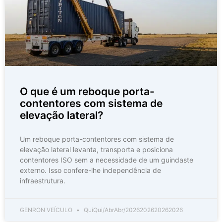
O que é um reboque porta-
contentores com sistema de
elevação lateral?
Um reboque porta-contentores com sistema de
elevação lateral levanta, transporta e posiciona
contentores ISO sem a necessidade de um guindaste
externo. Isso confere-lhe independência de
infraestrutura.
GENRON VEÍCULO
QuiQui/AbrAbr/2026202620262026