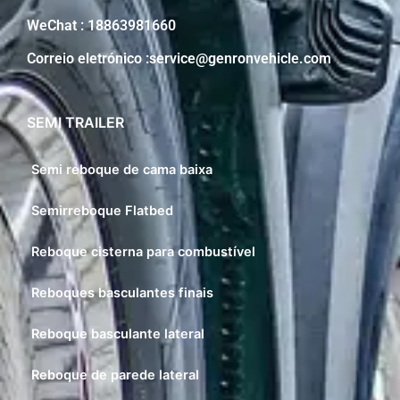
WeChat : 18863981660
Correio eletrónico :service@genronvehicle.com
SEMI TRAILER
Semi reboque de cama baixa
Semirreboque Flatbed
Reboque cisterna para combustível
Reboques basculantes finais
Reboque basculante lateral
Reboque de parede lateral