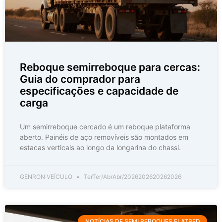
Reboque semirreboque para cercas:
Guia do comprador para
especificações e capacidade de
carga
Um semirreboque cercado é um reboque plataforma
aberto. Painéis de aço removíveis são montados em
estacas verticais ao longo da longarina do chassi.
GENRON VEÍCULO
TerTer/AbrAbr/2026202620262026
NOTÍCIAS DE SEMI REBOQUES FLATBED