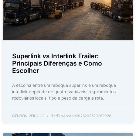
Superlink vs Interlink Trailer:
Principais Diferenças e Como
Escolher
A escolha entre um reboque superlink e um reboque
interlink depende de quatro variáveis: regulamentos
rodoviários locais, tipo e peso da carga e rota.
GENRON VEÍCULO
TerTer/AbrAbr/2026202620262026