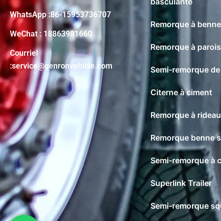
basculante
WhatsApp :86-15953736707
Remorque à benne 
WeChat : 18863981660
Remorque à parois 
Courriel
:service@genronvehicle.com
Semi-remorque de 
Citerne à ciment
Remorque à rideau
Remorque benne su
Semi-remorque à c
Superlink Trailer
Semi-remorque sq