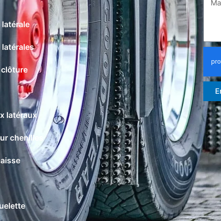
latérale
latérales
clôture
E
x latéraux
r chenilles
aisse
uelette