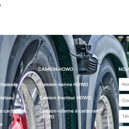
s
CAMION HOWO
NOU
rbaissée
Camion-benne HOWO
lateau
Camion tracteur HOWO
à carburant
Camion-citerne à carburant
HOWO
ne