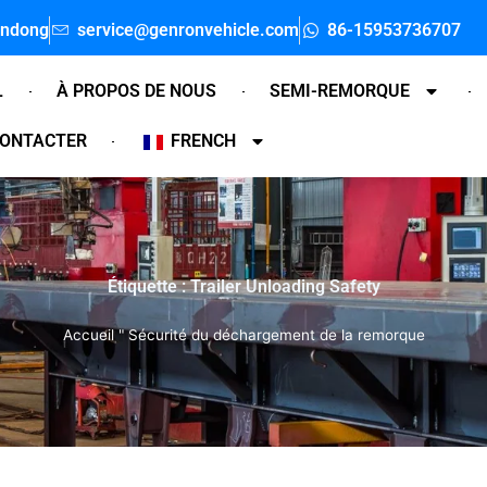
andong
service@genronvehicle.com
86-15953736707
L
À PROPOS DE NOUS
SEMI-REMORQUE
CONTACTER
FRENCH
Étiquette : Trailer Unloading Safety
Accueil
"
Sécurité du déchargement de la remorque