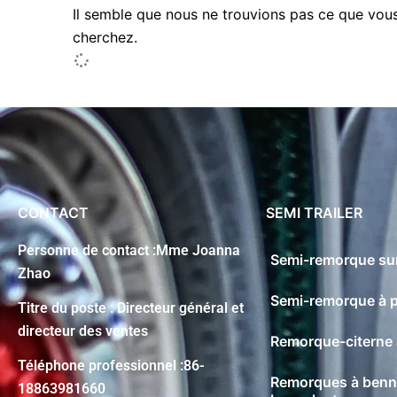
Il semble que nous ne trouvions pas ce que vou
cherchez.
CONTACT
SEMI TRAILER
Personne de contact :Mme Joanna
Semi-remorque su
Zhao
Semi-remorque à p
Titre du poste : Directeur général et
directeur des ventes
Remorque-citerne 
Téléphone professionnel :86-
Remorques à ben
18863981660