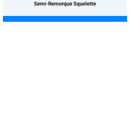
Semi-Remorque Squelette
CONTACT
Personne de contact :Mme Joanna Zhao
Titre du poste : Directeur général et directeur des
ventes
Téléphone professionnel :86-18863981660
WhatsApp :86-15953736707
WeChat : 18863981660
Courriel :service@genronvehicle.com