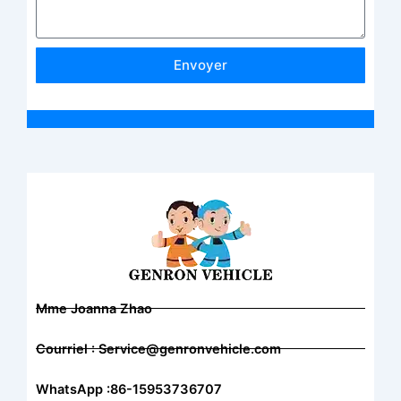
Envoyer
Mme Joanna Zhao
Courriel : Service@genronvehicle.com
WhatsApp :86-15953736707