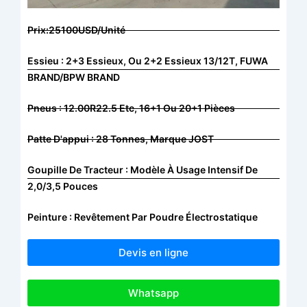
Prix:25100USD/Unité
Essieu : 2+3 Essieux, Ou 2+2 Essieux 13/12T, FUWA
BRAND/BPW BRAND
Pneus : 12.00R22.5 Etc, 16+1 Ou 20+1 Pièces
Patte D'appui : 28 Tonnes, Marque JOST
Goupille De Tracteur : Modèle À Usage Intensif De
2,0/3,5 Pouces
Peinture : Revêtement Par Poudre Électrostatique
Devis en ligne
Whatsapp