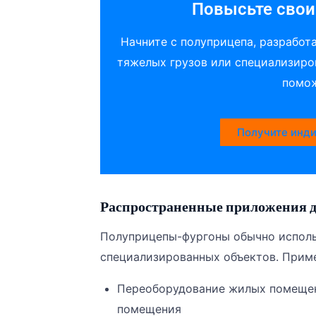
Повысьте свои
Начните с полуприцепа, разработ
тяжелых грузов или специализиров
помож
Получите инди
Распространенные приложения д
Полуприцепы-фургоны обычно исполь
специализированных объектов. Прим
Переоборудование жилых помещен
помещения