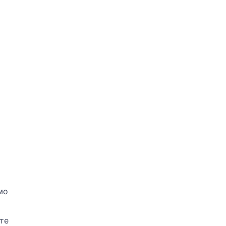
мо
те