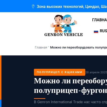
Перейти
Зона высоких технологий, Циндао, Ш
к
содержимому
ГЛАВН
RUS
Главная
"
Можно ли переоборудовать полупр
ПОЛУПРИЦЕП С ЯЩИКАМИ
26 апреля 2025 
Можно ли переобор
полуприцеп-фургон
В Genron International Trade нас часто 