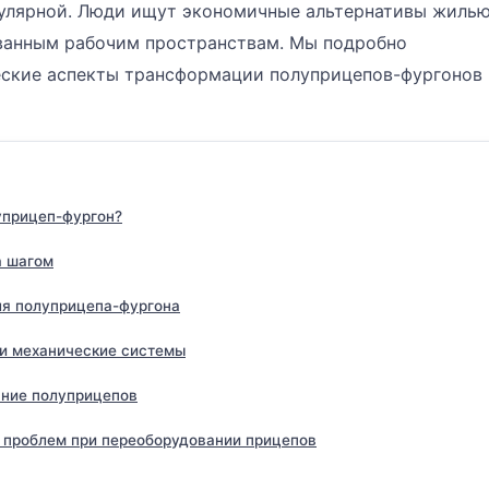
пулярной. Люди ищут экономичные альтернативы жилью
ванным рабочим пространствам. Мы подробно
ские аспекты трансформации полуприцепов-фургонов 
уприцеп-фургон?
а шагом
ля полуприцепа-фургона
 и механические системы
ание полуприцепов
 проблем при переоборудовании прицепов