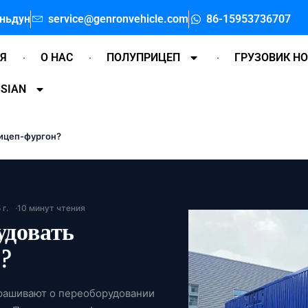
аньдун
service@genronvehicle.com
86-15953736707
АЯ
О НАС
ПОЛУПРИЦЕП
ГРУЗОВИК H
SIAN
ицеп-фургон?
г.
10 минут чтения
удовать
?
спрашивают о переоборудовании