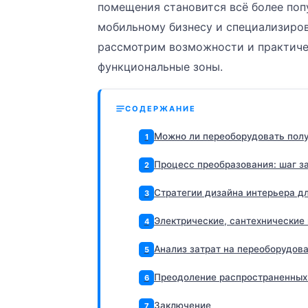
помещения становится всё более по
мобильному бизнесу и специализиро
рассмотрим возможности и практиче
функциональные зоны.
СОДЕРЖАНИЕ
Можно ли переоборудовать пол
1
Процесс преобразования: шаг з
2
Стратегии дизайна интерьера д
3
Электрические, сантехнические
4
Анализ затрат на переоборудов
5
Преодоление распространенных
6
Заключение
7