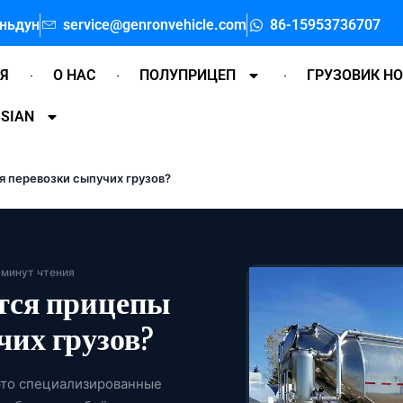
аньдун
service@genronvehicle.com
86-15953736707
АЯ
О НАС
ПОЛУПРИЦЕП
ГРУЗОВИК H
SIAN
я перевозки сыпучих грузов?
 минут чтения
ются прицепы
чих грузов?
это специализированные