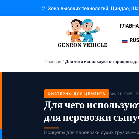
Перейти
Зона высоких технологий, Циндао, Ш
к
содержимому
ГЛАВН
RUS
Главная
"
Для чего используются прицепы дл
ЦИСТЕРНЫ ДЛЯ ЦЕМЕНТА
Сен 21, 2025
5
Для чего использу
для перевозки сыпу
Прицепы для перевозки сухих грузов — 