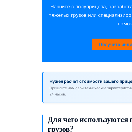
Начните с полуприцепа, разработ
тяжелых грузов или специализиров
помож
Получите инди
Нужен расчет стоимости вашего приц
Пришлите нам свои технические характеристи
24 часов.
Для чего используются
грузов?