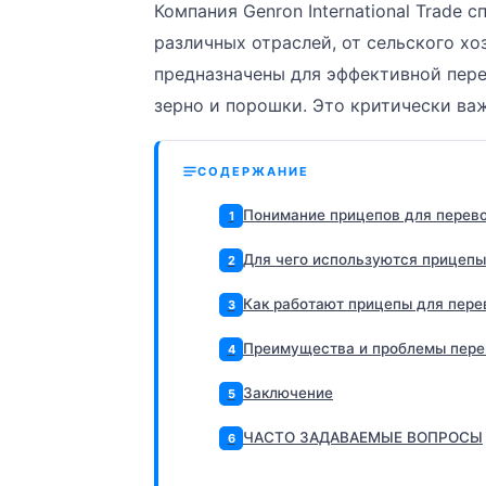
Компания Genron International Trade
различных отраслей, от сельского х
предназначены для эффективной пере
зерно и порошки. Это критически ва
СОДЕРЖАНИЕ
Понимание прицепов для перево
1
Для чего используются прицепы
2
Как работают прицепы для перев
3
Преимущества и проблемы перев
4
Заключение
5
ЧАСТО ЗАДАВАЕМЫЕ ВОПРОСЫ
6