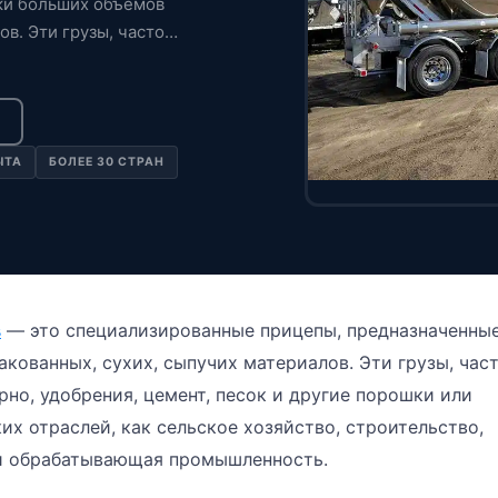
ки больших объёмов
в. Эти грузы, часто
ЫТА
БОЛЕЕ 30 СТРАН
в
— это специализированные прицепы, предназначенны
кованных, сухих, сыпучих материалов. Эти грузы, час
но, удобрения, цемент, песок и другие порошки или
их отраслей, как сельское хозяйство, строительство,
 обрабатывающая промышленность.