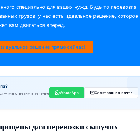
анного специально для ваших нужд. Будь то перевозка
анных грузов, у нас есть идеальное решение, которое
ет вам двигаться вперед.
видуальное решение прямо сейчас!
епа?
WhatsApp
Электронная почта
ки — мы ответим в течение
 прицепы для перевозки сыпучих