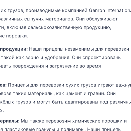
х грузов, производимые компанией Genron Internation
 различных сыпучих материалов. Они обслуживают
и, включая сельскохозяйственную продукцию,
ие порошки.
 продукции
:
Наши прицепы незаменимы для перевозки
 такой как зерно и удобрения. Они спроектированы
вать повреждения и загрязнение во время
ов
:
Прицепы для перевозки сухих грузов играют важн
евозя такие материалы, как цемент и гравий. Они
жёлых грузов и могут быть адаптированы под различн
х.
териалы
:
Мы также перевозим химические порошки и
я пластиковые гранулы и полимеры. Наши прицепы