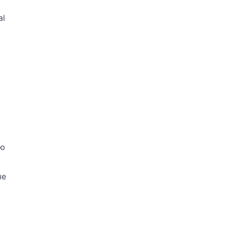
al
ую
ые