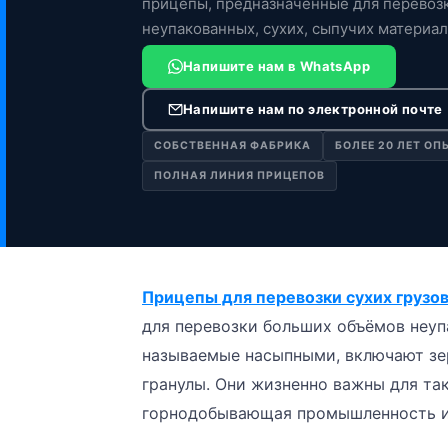
прицепы, предназначенные для перевоз
неупакованных, сухих, сыпучих материало
называемые […]
Напишите нам в WhatsApp
Напишите нам по электронной почте
СОБСТВЕННАЯ ФАБРИКА
БОЛЕЕ 20 ЛЕТ ОП
ПОЛНАЯ ЛИНИЯ ПРИЦЕПОВ
Прицепы для перевозки сухих грузо
для перевозки больших объёмов неупа
называемые насыпными, включают зер
гранулы. Они жизненно важны для так
горнодобывающая промышленность и