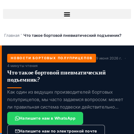
Перейти
к
содержимому
Главная
"
Что такое бортовой пневматический подъемник?
НОВОСТИ БОРТОВЫХ ПОЛУПРИЦЕПОВ
9 июня 2026 г.
4 минуты чтения
Что такое бортовой пневматический
подъемник?
Как один из ведущих производителей бортовых
полуприцепов, мы часто задаемся вопросом: может
ли правильная система подвески действительно
обеспечить […]
Напишите нам в WhatsApp
Напишите нам по электронной почте