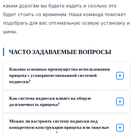
каким дорогам вы будете ездить и сколько это
будет стоить со временем. Наша команда поможет
подобрать для вас оптимальную осевую установку и
шины.
ЧАСТО ЗАДАВАЕМЫЕ ВОПРОСЫ
Каковы основные преимущества использования
прицепа с усовершенствованной системой
подвески?
Наши прицепы с первоклассными системами
Как система подвески влияет на общую
подвески делают движение более плавным. Это
долговечность прицепа?
уменьшает повреждения груза и помогает прицепу и
шинам служить дольше.
Хорошая система подвески избавляет от шока на
Можно ли настроить систему подвески под
дороге. Это означает меньшую нагрузку на прицеп,
конкретную конструкцию прицепа или тяжелые
что позволяет ему служить дольше и реже