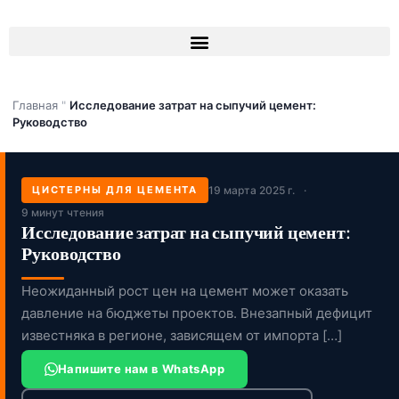
Перейти
к
содержимому
Главная
"
Исследование затрат на сыпучий цемент:
Руководство
ЦИСТЕРНЫ ДЛЯ ЦЕМЕНТА
19 марта 2025 г.
9 минут чтения
Исследование затрат на сыпучий цемент:
Руководство
Неожиданный рост цен на цемент может оказать
давление на бюджеты проектов. Внезапный дефицит
известняка в регионе, зависящем от импорта […]
Напишите нам в WhatsApp