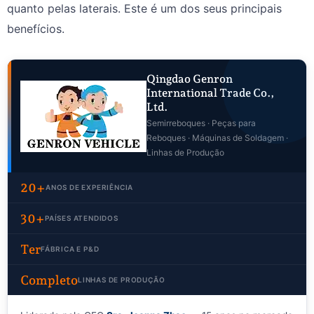
quanto pelas laterais. Este é um dos seus principais
benefícios.
Qingdao Genron
International Trade Co.,
Ltd.
Semirreboques · Peças para
Reboques · Máquinas de Soldagem ·
Linhas de Produção
20+
ANOS DE EXPERIÊNCIA
30+
PAÍSES ATENDIDOS
Ter
FÁBRICA E P&D
Completo
LINHAS DE PRODUÇÃO