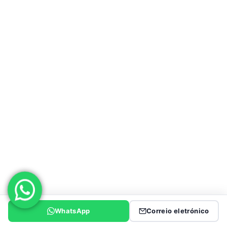
Reboques basculantes finais
Reboque basculante lateral
Reboque de parede lateral
Semirreboque de vedação
Cisterna de cimento
Reboque com cortina lateral
Reboque basculante de lagartas
Semi reboque de caixa
Superlink Trailer
WhatsApp
Correio eletrónico