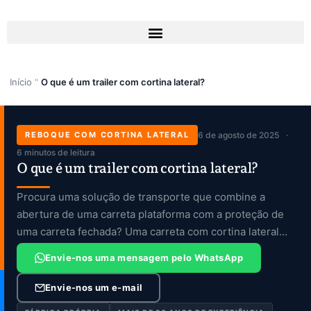
Skip
to
content
Início
"
O que é um trailer com cortina lateral?
REBOQUE COM CORTINA LATERAL
6 de agosto de 2025
6 minutos de leitura
O que é um trailer com cortina lateral?
Procura uma solução de transporte que combine a
abertura de uma carreta plataforma com a proteção de
uma carreta fechada? Uma carreta com cortina lateral
oferece […]
Envie-nos uma mensagem pelo WhatsApp
Envie-nos um e-mail