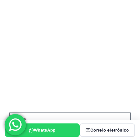
Semi-reboque esqueleto
CAMIÃO HOWO
Caminhão basculante HOWO
Camião Trator HOWO
Caminhão-tanque de combustível HOWO
CONTACTAR-NOS
WhatsApp
Correio eletrónico