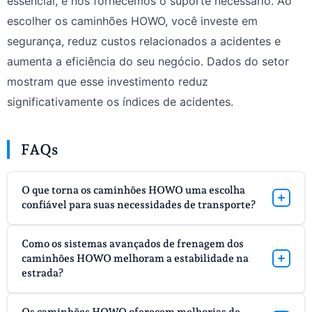
essencial, e nós fornecemos o suporte necessário. Ao
escolher os caminhões HOWO, você investe em
segurança, reduz custos relacionados a acidentes e
aumenta a eficiência do seu negócio. Dados do setor
mostram que esse investimento reduz
significativamente os índices de acidentes.
FAQs
O que torna os caminhões HOWO uma escolha
confiável para suas necessidades de transporte?
Os caminhões HOWO contam com sistemas de
Como os sistemas avançados de frenagem dos
segurança avançados, como ABS, controle eletrônico de
caminhões HOWO melhoram a estabilidade na
estabilidade e cabines reforçadas. Esses recursos
estrada?
garantem um transporte seguro e confiável, respaldado
Os caminhões HOWO utilizam ABS e EBS para melhorar
pelos altos padrões de engenharia da Sinotruk.
Os caminhões HOWO oferecem melhorias de