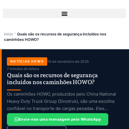
Skip
to
content
Início
"
Quais são os recursos de segurança incluídos nos
caminhões HOWO?
NOTÍCIAS HOWO
10 de novembro de 2025
7 minutos de leitura
Quais são os recursos de segurança
incluídos nos caminhões HOWO?
Os caminhões HOWO, produzidos pelo China National
Heavy Duty Truck Group (Sinotruk), são uma escolha
confiável no transporte de cargas pesadas. Eles
apresentam […]
Envie-nos uma mensagem pelo WhatsApp