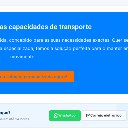
as capacidades de transporte
a, concebido para as suas necessidades exactas. Quer s
a especializada, temos a solução perfeita para o manter e
movimento.
ua solução personalizada agora!
boque?
WhatsApp
Correio eletrónico
s em até 24 horas.