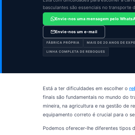
basculantes são essenciais no transporte d
Envie-nos uma mensagem pelo Whats
Envie-nos um e-mail
FÁBRICA PRÓPRIA
MAIS DE 20 ANOS DE EXP
LINHA COMPLETA DE REBOQUES
Está a ter dificuldades em escolher o
re
finais são fundamentais no mundo do tr
mineira, na agricultura e na gestão de 
equipamento correto é crucial para o se
Podemos oferecer-lhe diferentes tipos 