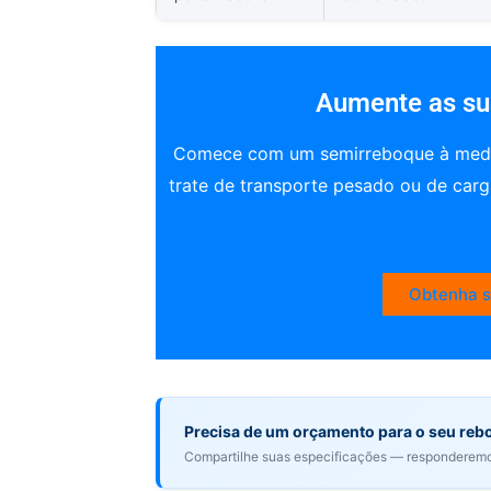
Aumente as su
Comece com um semirreboque à medid
trate de transporte pesado ou de carg
Obtenha s
Precisa de um orçamento para o seu re
Compartilhe suas especificações — responderemo