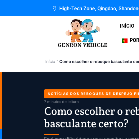
Skip
High-Tech Zone, Qingdao, Shandon
to
content
INÍCIO
PO
Início
"
Como escolher o reboque basculante ce
NOTÍCIAS DOS REBOQUES DE DESPEJO FI
7 minutos de leitura
Como escolher o re
basculante certo?
Está com dificuldades para escolher a carre