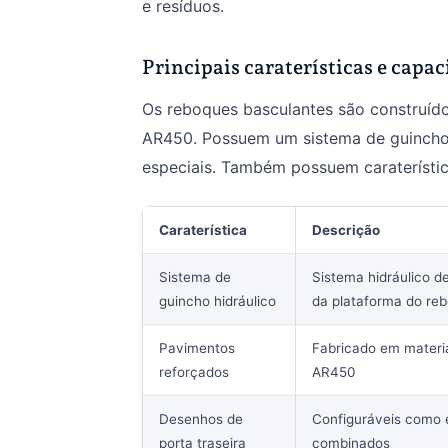
e resíduos.
Principais caraterísticas e capa
Os reboques basculantes são construíd
AR450. Possuem um sistema de guincho h
especiais. Também possuem caraterísti
Caraterística
Descrição
Sistema de
Sistema hidráulico d
guincho hidráulico
da plataforma do re
Pavimentos
Fabricado em materi
reforçados
AR450
Desenhos de
Configuráveis como est
porta traseira
combinados