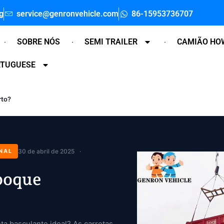
g
service@genronvehicle.com
86-15953736707
SOBRE NÓS
SEMI TRAILER
CAMIÃO HO
RTUGUESE
rto?
NAL
30 de abril de 2025
boque
ta basculante ideal? As carretas