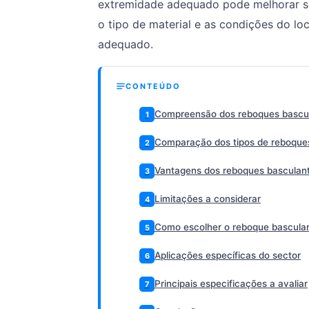
extremidade adequado pode melhorar si
o tipo de material e as condições do lo
adequado.
CONTEÚDO
Compreensão dos reboques bascul
1
Comparação dos tipos de reboque
2
Vantagens dos reboques basculan
3
Limitações a considerar
4
Como escolher o reboque basculan
5
Aplicações específicas do sector
6
Principais especificações a avaliar
7