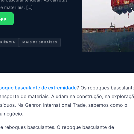
e materiais. […]
App
ERIÊNCIA
MAIS DE 30 PAÍSES
boque basculante de extremidade
? Os reboques basculant
ansporte de materiais. Ajudam na construção, na exploraç
resíduos. Na Genron International Trade, sabemos como o
u negócio.
de reboques basculantes. O reboque basculante de