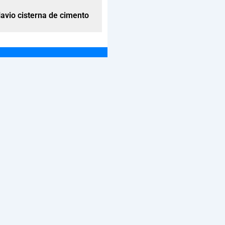
vio cisterna de cimento
45 CBM Navio cisterna de 