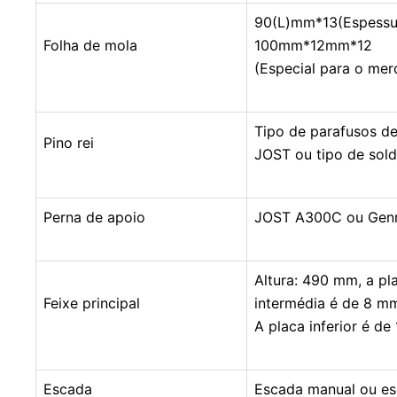
90(L)mm*13(Espess
45 CBM Navio cisterna de cimento
Folha de mola
100mm*12mm*12
(Especial para o me
Tipo de parafusos d
Pino rei
JOST ou tipo de sol
Perna de apoio
JOST A300C ou Genr
Altura: 490 mm, a pl
Feixe principal
intermédia é de 8 m
A placa inferior é de
Escada
Escada manual ou es