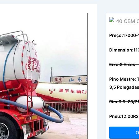
Preço:17000
Dimension:
Eixo:3 Eixos
Pino Mestre: 
3,5 Polegada
Rim:6.5-20/7
Pneu:12.00R2
O