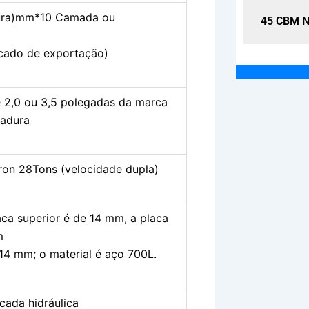
ura)mm*10 Camada ou
45 CBM Navio cisterna de cimento
45 CBM Na
rcado de exportação)
e 2,0 ou 3,5 polegadas da marca
dadura
on 28Tons (velocidade dupla)
aca superior é de 14 mm, a placa
m
 14 mm; o material é aço 700L.
cada hidráulica