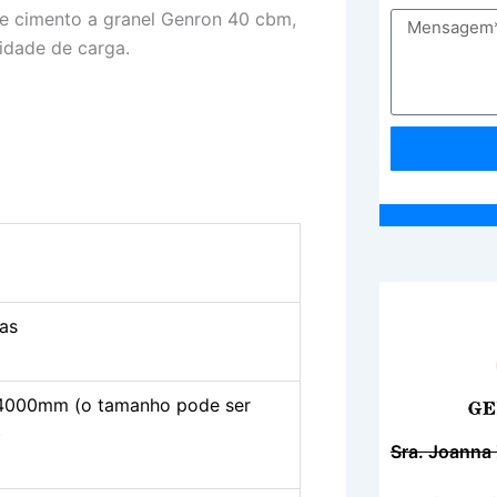
as
00mm (o tamanho pode ser
)
Sra. Joanna