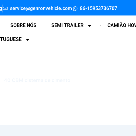
g
service@genronvehicle.com
86-15953736707
SOBRE NÓS
SEMI TRAILER
CAMIÃO HO
RTUGUESE
40 CBM cisterna de cimento
Início
"
40 CBM cisterna de cimento