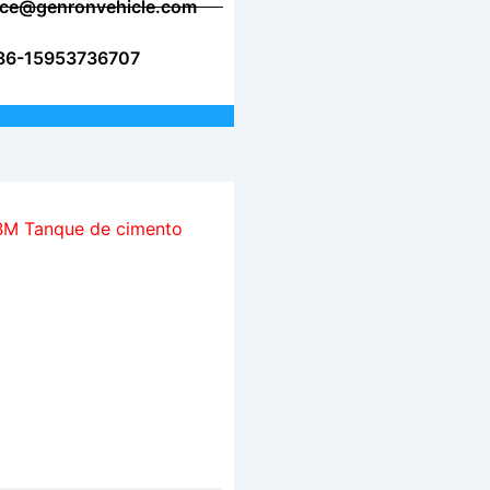
vice@genronvehicle.com
86-15953736707