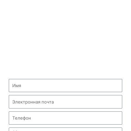
ГРУЗОВИК HOWO
Самосвал HOWO
Тягач HOWO
Автоцистерна HOWO
СВЯЖИТЕСЬ С НАМИ