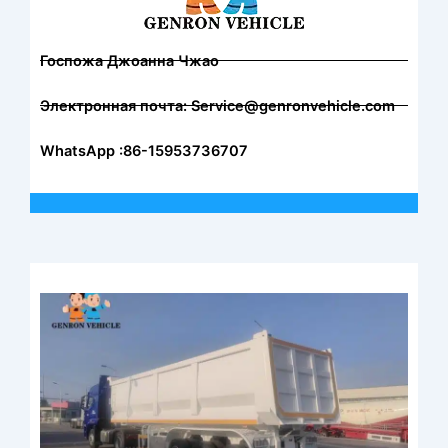
Госпожа Джоанна Чжао
Электронная почта: Service@genronvehicle.com
WhatsApp :86-15953736707