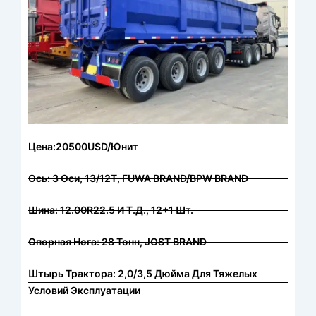
Цена:20500USD/Юнит
Ось: 3 Оси, 13/12T, FUWA BRAND/BPW BRAND
Шина: 12.00R22.5 И Т.д., 12+1 Шт.
Опорная Нога: 28 Тонн, JOST BRAND
Штырь Трактора: 2,0/3,5 Дюйма Для Тяжелых
Условий Эксплуатации