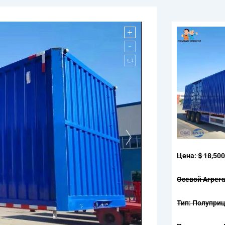
Цена:＄18,500
Осевой Агрега
Тип: Полупри