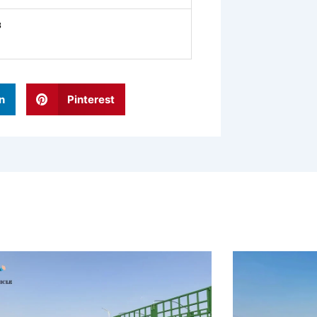
з
n
Pinterest