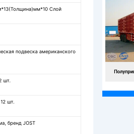
*13(Толщина)мм*10 Слой
еская подвеска американского
Полуприцеп с коробкой 40 тонн
Полуприц
2 шт.
 12 шт.
ма, бренд JOST