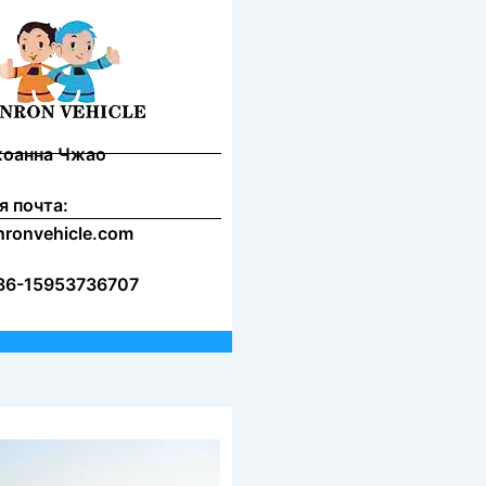
жоанна Чжао
я почта:
nronvehicle.com
86-15953736707