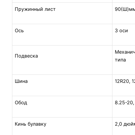
Пружинный лист
90(Ш)мм
Ось
3 оси
Механич
Подвеска
типа
Полуприцеп с коробкой 40 тонн
Шина
12R20, 1
Обод
8.25-20,
Кинь булавку
2,0 дюй