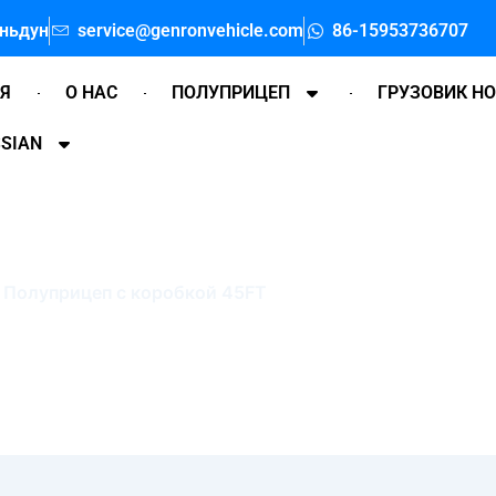
аньдун
service@genronvehicle.com
86-15953736707
АЯ
О НАС
ПОЛУПРИЦЕП
ГРУЗОВИК H
SIAN
Полуприцеп с коробкой 45FT
лавная
"
Полуприцеп с коробкой 45FT