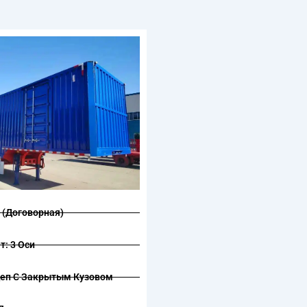
 (договорная)
т: 3 Оси
цеп С Закрытым Кузовом