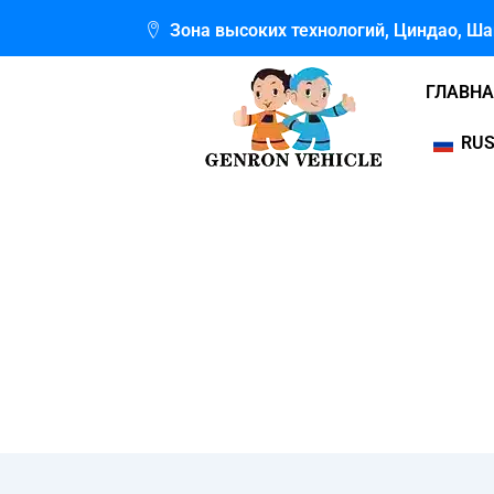
Перейти
Зона высоких технологий, Циндао, Ш
к
содержимому
ГЛАВН
RUS
Г