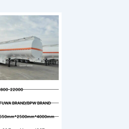
5800-22000
и, FUWA BRAND/BPW BRAND
12550mm*2500mm*4000mm