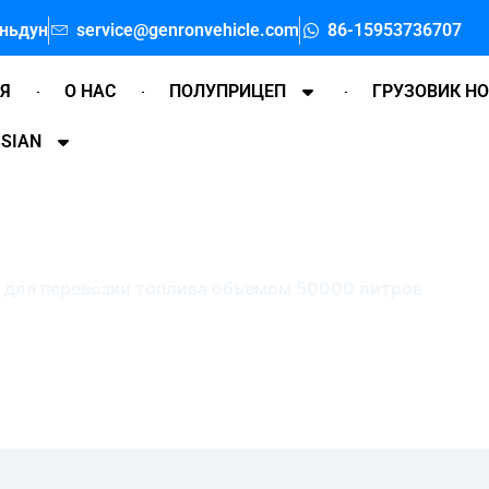
аньдун
service@genronvehicle.com
86-15953736707
АЯ
О НАС
ПОЛУПРИЦЕП
ГРУЗОВИК H
SIAN
 для перевозки топлива объемом 50000 литров
истерна для перевозки топлива объемом 50000 литров