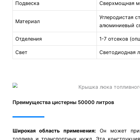
Подвеска
Сверхмощная ме
Углеродистая с
Материал
алюминиевый с
Отделения
1-7 отсеков (оп
Свет
Светодиодная 
Прицеп-цистерна для перевозки
топлива объемом 60000 литров
Преимущества цистерны 50000 литров
Широкая область применения:
Он может прим
топлива и транспортных нужд. Эта конструкци