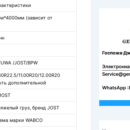
рактеристики
м*4000мм (зависит от
нн
Госпожа Д
 FUWA /JOST/BPW
Электронна
Service@ge
80R22.5/11.00R20/12.00R20
ыть дополнительной
WhatsApp :
 JOST
тяжелый груз, бренд JOST
тема марки WABCO