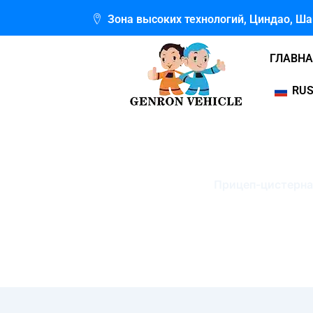
Перейти
Зона высоких технологий, Циндао, Ш
к
содержимому
ГЛАВН
RUS
Прицеп-цистерна
Главная
"
Прицеп-ц