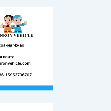
жоанна Чжао
я почта:
nronvehicle.com
86-15953736707