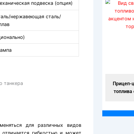
ханическая подвеска (опция)
таль/нержавеющая сталь/
плав
ционально)
лампа
Прицеп-цистерна для перевозки
Прицеп-ц
топлива объемом 60000 литров
топлива
еняться для различных видов
я отличается гибкостью и может