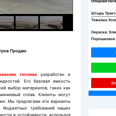
Опорная Нога
Штырь Тракто
Тяжелых Усл
Окраска: Эле
Порошковое
тров Продаю
ревозки топлива
разработан и
идкостей. Его базовая емкость
Эл
ий выбор материалов, таких как
миниевый сплав. Клиенты могут
ии. Мы предлагаем эти варианты
и бюджетных требований наших
ности и устойчивости, используя